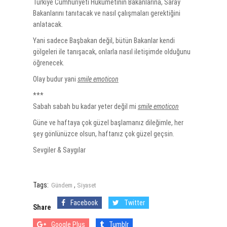
Türkiye Cumhuriyeti Hükümetinin Bakanlarına, Saray
Bakanlarını tanıtacak ve nasıl çalışmaları gerektiğini
anlatacak.
Yani sadece Başbakan değil, bütün Bakanlar kendi
gölgeleri ile tanışacak, onlarla nasıl iletişimde olduğunu
öğrenecek.
Olay budur yani
smile emoticon
***
Sabah sabah bu kadar yeter değil mi
smile emoticon
Güne ve haftaya çok güzel başlamanız dileğimle, her
şey gönlünüzce olsun, haftanız çok güzel geçsin.
Sevgiler & Saygılar
Tags:
,
Gündem
Siyaset
Facebook
Twitter
Share
Google Plus
Tumblr