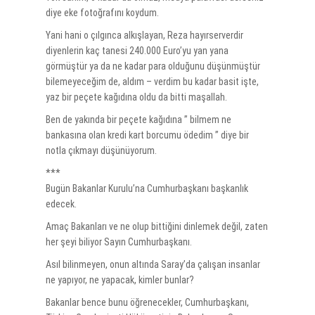
diye eke fotoğrafını koydum.
Yani hani o çılgınca alkışlayan, Reza hayırserverdir
diyenlerin kaç tanesi 240.000 Euro’yu yan yana
görmüştür ya da ne kadar para olduğunu düşünmüştür
bilemeyeceğim de, aldım – verdim bu kadar basit işte,
yaz bir peçete kağıdına oldu da bitti maşallah.
Ben de yakında bir peçete kağıdına ” bilmem ne
bankasına olan kredi kart borcumu ödedim ” diye bir
notla çıkmayı düşünüyorum.
***
Bugün Bakanlar Kurulu’na Cumhurbaşkanı başkanlık
edecek.
Amaç Bakanları ve ne olup bittiğini dinlemek değil, zaten
her şeyi biliyor Sayın Cumhurbaşkanı.
Asıl bilinmeyen, onun altında Saray’da çalışan insanlar
ne yapıyor, ne yapacak, kimler bunlar?
Bakanlar bence bunu öğrenecekler, Cumhurbaşkanı,