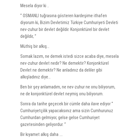
Mesela diyor ki ..
” OSMANLI tuğrasına gösteren kardeşime ithafen
diyorum ki, Bizim Devletimiz Türkiye Cumhuriyeti Devleti
nev-zuhur bir devlet değildir. Konjonktürel bir devlet
değildir, ”
Müthiş bir alkış…
Somak lazım, ne demek istedi sizce acaba diye, mesela
nev-zuhur devlet nedir? Ne demektir? Konjonktürel
Devlet ne demektir? Ne anladınız da deliler gibi
alkışladınız diye…
Ben bir şey anlamadım, ne nev-zuhur ne onu biliyorum,
ne de konjonktürel devlet neymiş onu biliyorum.
Sonra da tarihe geçecek bir cümle daha ilave ediyor ”
Cumhuriyetçilik yapacaksınız ama sizin Cumhurunuz
Cumhurdan gelmiyor, gelse gelse Cumhuriyet
gazetesinden geliyordur. ”
Bir kıyamet alkış daha ….