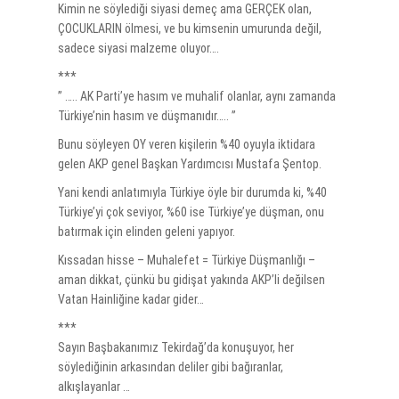
Kimin ne söylediği siyasi demeç ama GERÇEK olan,
ÇOCUKLARIN ölmesi, ve bu kimsenin umurunda değil,
sadece siyasi malzeme oluyor….
***
” ….. AK Parti’ye hasım ve muhalif olanlar, aynı zamanda
Türkiye’nin hasım ve düşmanıdır….. ”
Bunu söyleyen OY veren kişilerin %40 oyuyla iktidara
gelen AKP genel Başkan Yardımcısı Mustafa Şentop.
Yani kendi anlatımıyla Türkiye öyle bir durumda ki, %40
Türkiye’yi çok seviyor, %60 ise Türkiye’ye düşman, onu
batırmak için elinden geleni yapıyor.
Kıssadan hisse – Muhalefet = Türkiye Düşmanlığı –
aman dikkat, çünkü bu gidişat yakında AKP’li değilsen
Vatan Hainliğine kadar gider…
***
Sayın Başbakanımız Tekirdağ’da konuşuyor, her
söylediğinin arkasından deliler gibi bağıranlar,
alkışlayanlar …