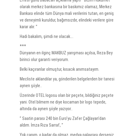
Ertesi günü Babacan açıklama yaptı ” Bizim Hükümet
olarak merkez bankasına bir baskımız olamaz, Merkez
Bankası elinde tüm Dünya mali verilerini tutan, en geniş
ve deneyimli kuruldur, bağımsızdır, elindeki verilere göre
karar alır. ”
Hadi bakalım, şimdi ne olacak….
***
Dünyanın en ilginç MAKBUZ yarışması açılsa, Reza Bey
birinci olur garanti veriyorum.
Belki kaçıranlar olmuştur, kısacık anımsatayım.
Mecliste aklandılar ya, gönderilen belgelerden bir tanesi
aynen şöyle..
Üzerinde OTEL logosu olan bir peçete, bildiğiniz peçete
yani. Otel bilmem ne diye kocaman bir logo tepede,
altında da aynen şöyle yazıyor..
” Saatin parası 240 bin Euro’yu Zafer Çağlayan’dan
aldım. İmza Rıza Sarraf, ”
Yok canım, o kadar da olmaz, medya palavrası derseniz