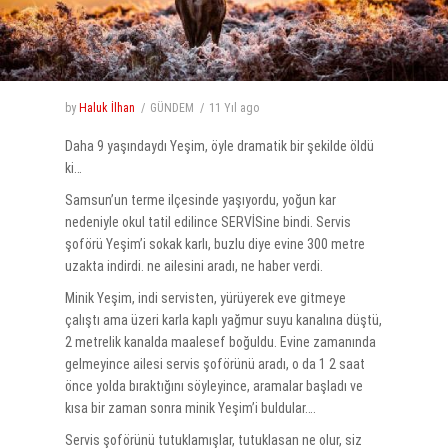
by
Haluk İlhan
GÜNDEM
11 Yıl
ago
Daha 9 yaşındaydı Yeşim, öyle dramatik bir şekilde öldü
ki…
Samsun’un terme ilçesinde yaşıyordu, yoğun kar
nedeniyle okul tatil edilince SERVİSine bindi. Servis
şoförü Yeşim’i sokak karlı, buzlu diye evine 300 metre
uzakta indirdi. ne ailesini aradı, ne haber verdi.
Minik Yeşim, indi servisten, yürüyerek eve gitmeye
çalıştı ama üzeri karla kaplı yağmur suyu kanalına düştü,
2 metrelik kanalda maalesef boğuldu. Evine zamanında
gelmeyince ailesi servis şoförünü aradı, o da 1 2 saat
önce yolda bıraktığını söyleyince, aramalar başladı ve
kısa bir zaman sonra minik Yeşim’i buldular….
Servis şoförünü tutuklamışlar, tutuklasan ne olur, siz