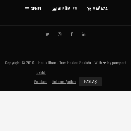
GENEL
ALBÜMLER
MAĞAZA
Copyright © 2010-
- Haluk Ilhan - Tum Haklari Saklidir. | With ❤ by
pampart
Gızlılık
PAYLAŞ
Polıtıkası
Kullanım Şartları