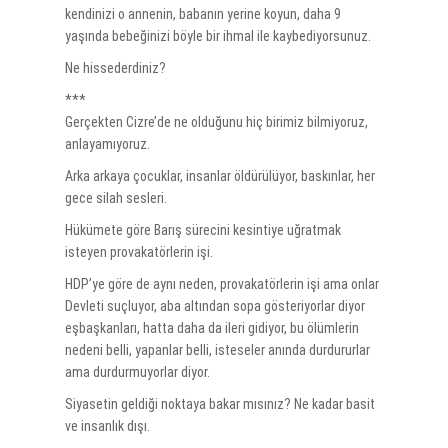
kendinizi o annenin, babanın yerine koyun, daha 9
yaşında bebeğinizi böyle bir ihmal ile kaybediyorsunuz.
Ne hissederdiniz?
***
Gerçekten Cizre’de ne olduğunu hiç birimiz bilmiyoruz,
anlayamıyoruz.
Arka arkaya çocuklar, insanlar öldürülüyor, baskınlar, her
gece silah sesleri.
Hükümete göre Barış sürecini kesintiye uğratmak
isteyen provakatörlerin işi.
HDP’ye göre de aynı neden, provakatörlerin işi ama onlar
Devleti suçluyor, aba altından sopa gösteriyorlar diyor
eşbaşkanları, hatta daha da ileri gidiyor, bu ölümlerin
nedeni belli, yapanlar belli, isteseler anında durdururlar
ama durdurmuyorlar diyor.
Siyasetin geldiği noktaya bakar mısınız? Ne kadar basit
ve insanlık dışı.