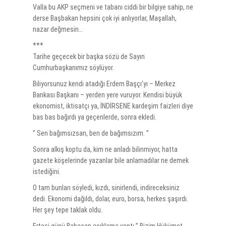
Valla bu AKP seçmeni ve tabanı ciddi bir bilgiye sahip, ne
derse Başbakan hepsini çok iyi anlıyorlar, Maşallah,
nazar değmesin…
***
Tarihe geçecek bir başka sözü de Sayın
Cumhurbaşkanımız söylüyor.
Biliyorsunuz kendi atadığı Erdem Başçı’yı – Merkez
Bankası Başkanı – yerden yere vuruyor. Kendisi büyük
ekonomist, iktisatçı ya, İNDİRSENE kardeşim faizleri diye
bas bas bağırdı ya geçenlerde, sonra ekledi.
” Sen bağımsızsan, ben de bağımsızım. ”
Sonra alkış koptu da, kim ne anladı bilinmiyor, hatta
gazete köşelerinde yazanlar bile anlamadılar ne demek
istediğini.
O tam bunları söyledi, kızdı, sinirlendi, indireceksiniz
dedi. Ekonomi dağıldı, dolar, euro, borsa, herkes şaşırdı.
Her şey tepe taklak oldu.