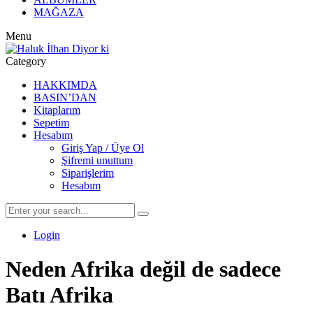
MAĞAZA
Menu
Category
HAKKIMDA
BASIN’DAN
Kitaplarım
Sepetim
Hesabım
Giriş Yap / Üye Ol
Şifremi unuttum
Siparişlerim
Hesabım
Login
Neden Afrika değil de sadece
Batı Afrika