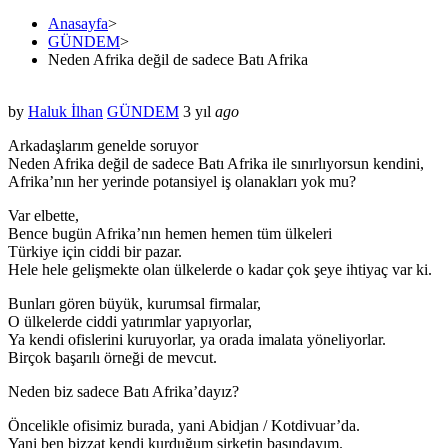
Anasayfa
>
GÜNDEM
>
Neden Afrika değil de sadece Batı Afrika
by
Haluk İlhan
GÜNDEM
3 yıl
ago
Arkadaşlarım genelde soruyor
Neden Afrika değil de sadece Batı Afrika ile sınırlıyorsun kendini,
Afrika’nın her yerinde potansiyel iş olanakları yok mu?
Var elbette,
Bence bugün Afrika’nın hemen hemen tüm ülkeleri
Türkiye için ciddi bir pazar.
Hele hele gelişmekte olan ülkelerde o kadar çok şeye ihtiyaç var ki.
Bunları gören büyük, kurumsal firmalar,
O ülkelerde ciddi yatırımlar yapıyorlar,
Ya kendi ofislerini kuruyorlar, ya orada imalata yöneliyorlar.
Birçok başarılı örneği de mevcut.
Neden biz sadece Batı Afrika’dayız?
Öncelikle ofisimiz burada, yani Abidjan / Kotdivuar’da.
Yani ben bizzat kendi kurduğum şirketin başındayım.