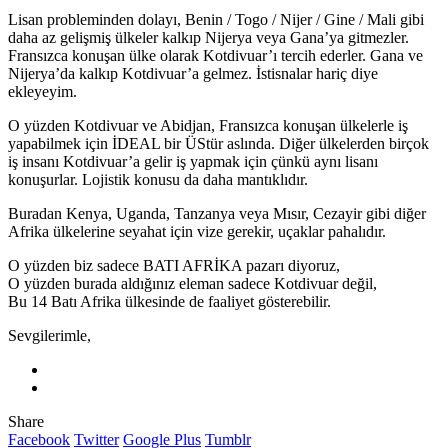
Lisan probleminden dolayı, Benin / Togo / Nijer / Gine / Mali gibi
daha az gelişmiş ülkeler kalkıp Nijerya veya Gana’ya gitmezler.
Fransızca konuşan ülke olarak Kotdivuar’ı tercih ederler. Gana ve
Nijerya’da kalkıp Kotdivuar’a gelmez. İstisnalar hariç diye
ekleyeyim.
O yüzden Kotdivuar ve Abidjan, Fransızca konuşan ülkelerle iş
yapabilmek için İDEAL bir ÜStür aslında. Diğer ülkelerden birçok
iş insanı Kotdivuar’a gelir iş yapmak için çünkü aynı lisanı
konuşurlar. Lojistik konusu da daha mantıklıdır.
Buradan Kenya, Uganda, Tanzanya veya Mısır, Cezayir gibi diğer
Afrika ülkelerine seyahat için vize gerekir, uçaklar pahalıdır.
O yüzden biz sadece BATI AFRİKA pazarı diyoruz,
O yüzden burada aldığınız eleman sadece Kotdivuar değil,
Bu 14 Batı Afrika ülkesinde de faaliyet gösterebilir.
Sevgilerimle,
Share
Facebook
Twitter
Google Plus
Tumblr