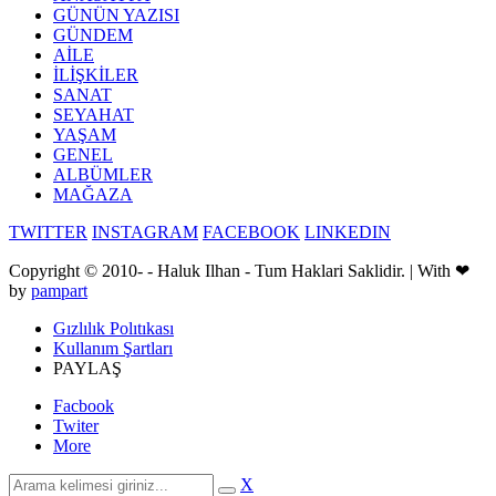
GÜNÜN YAZISI
GÜNDEM
AİLE
İLİŞKİLER
SANAT
SEYAHAT
YAŞAM
GENEL
ALBÜMLER
MAĞAZA
TWITTER
INSTAGRAM
FACEBOOK
LINKEDIN
Copyright © 2010-
- Haluk Ilhan - Tum Haklari Saklidir. | With ❤
by
pampart
Gızlılık Polıtıkası
Kullanım Şartları
PAYLAŞ
Facbook
Twiter
More
X