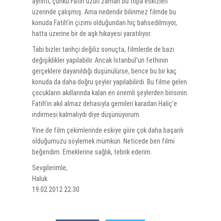
ayrıntı, çünkü Fatih uzun zaman bu topa eskizleri
üzerinde çalışmış. Ama nedendir bilinmez filmde bu
konuda Fatih’in çizimi olduğundan hiç bahsedilmiyor,
hatta üzerine bir de aşk hikayesi yaratılıyor.
Tabi bizler tarihçi değiliz sonuçta, filmlerde de bazı
değişiklikler yapılabilir. Ancak İstanbul’un fethinin
gerçeklere dayanıldığı düşünülürse, bence bu bir kaç
konuda da daha doğru şeyler yapılabilirdi. Bu filme gelen
çocukların akıllarında kalan en önemli şeylerden birisinin
Fatih’in akıl almaz dehasıyla gemileri karadan Haliç’e
indirmesi kalmalıydı diye düşünüyorum.
Yine de film çekimlerinde eskiye göre çok daha başarılı
olduğumuzu söylemek mümkün. Neticede ben filmi
beğendim. Emeklerine sağlık, tebrik ederim.
Sevgilerimle,
Haluk
19.02.2012 22:30