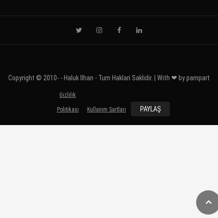
Copyright © 2010-
- Haluk Ilhan - Tum Haklari Saklidir. | With ❤ by
pampart
Gızlılık
PAYLAŞ
Polıtıkası
Kullanım Şartları