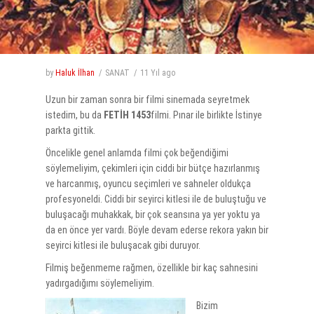
by
Haluk İlhan
SANAT
11 Yıl
ago
Uzun bir zaman sonra bir filmi sinemada seyretmek
istedim, bu da
FETİH 1453
filmi. Pınar ile birlikte İstinye
parkta gittik.
Öncelikle genel anlamda filmi çok beğendiğimi
söylemeliyim, çekimleri için ciddi bir bütçe hazırlanmış
ve harcanmış, oyuncu seçimleri ve sahneler oldukça
profesyoneldi. Ciddi bir seyirci kitlesi ile de buluştuğu ve
buluşacağı muhakkak, bir çok seansına ya yer yoktu ya
da en önce yer vardı. Böyle devam ederse rekora yakın bir
seyirci kitlesi ile buluşacak gibi duruyor.
Filmiş beğenmeme rağmen, özellikle bir kaç sahnesini
yadırgadığımı söylemeliyim.
Bizim