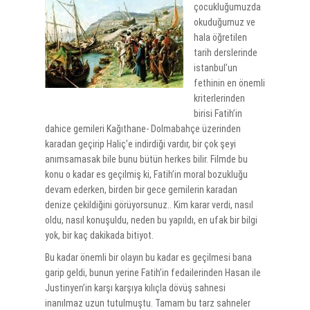
çocukluğumuzda
okuduğumuz ve
hala öğretilen
tarih derslerinde
istanbul’un
fethinin en önemli
kriterlerinden
birisi Fatih’in
dahice gemileri Kağıthane- Dolmabahçe üzerinden
karadan geçirip Haliç’e indirdiği vardır, bir çok şeyi
anımsamasak bile bunu bütün herkes bilir. Filmde bu
konu o kadar es geçilmiş ki, Fatih’in moral bozukluğu
devam ederken, birden bir gece gemilerin karadan
denize çekildiğini görüyorsunuz.. Kim karar verdi, nasıl
oldu, nasıl konuşuldu, neden bu yapıldı, en ufak bir bilgi
yok, bir kaç dakikada bitiyot.
Bu kadar önemli bir olayın bu kadar es geçilmesi bana
garip geldi, bunun yerine Fatih’in fedailerinden Hasan ile
Justinyen’in karşı karşıya kılıçla dövüş sahnesi
inanılmaz uzun tutulmuştu. Tamam bu tarz sahneler