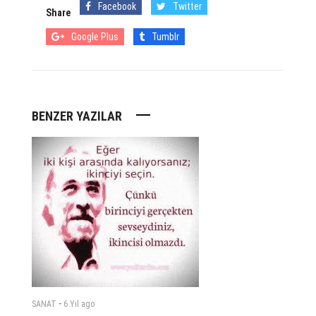
Facebook
Twitter
Share
Google Plus
Tumblr
BENZER YAZILAR
-
SANAT
6 Yıl
ago