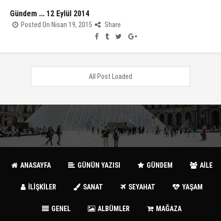
Gündem … 12 Eylül 2014
Posted On Nisan 19, 2015
Share
All Post Loaded
ANASAYFA
GÜNÜN YAZISI
GÜNDEM
AİLE
İLİŞKİLER
SANAT
SEYAHAT
YAŞAM
GENEL
ALBÜMLER
MAĞAZA