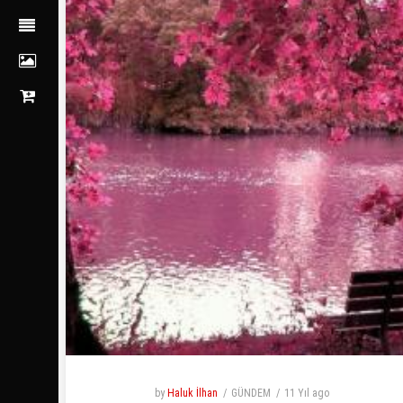
by
Haluk İlhan
GÜNDEM
11 Yıl
ago