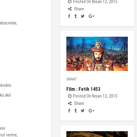
Posted On Nisan 12, 2015
Share
.
babacımlar,
SANAT
endirir.
Film : Fetih 1453
kü akıl
Posted On Nisan 12, 2015
Share
züne
Umut verme,