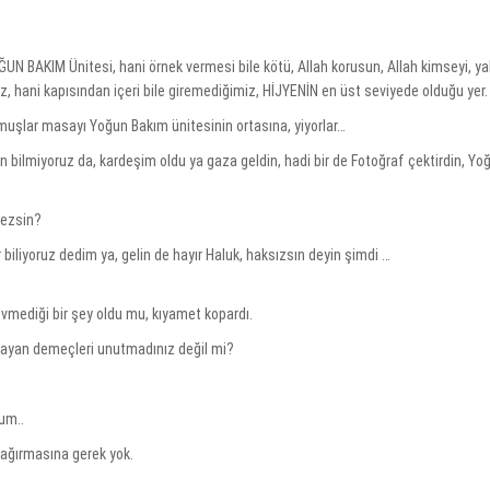
ĞUN BAKIM Ünitesi, hani örnek vermesi bile kötü, Allah korusun, Allah kimseyi, yak
, hani kapısından içeri bile giremediğimiz, HİJYENİN en üst seviyede olduğu yer.
rmuşlar masayı Yoğun Bakım ünitesinin ortasına, yiyorlar…
den bilmiyoruz da, kardeşim oldu ya gaza geldin, hadi bir de Fotoğraf çektirdin, Y
mezsin?
biliyoruz dedim ya, gelin de hayır Haluk, haksızsın deyin şimdi …
evmediği bir şey oldu mu, kıyamet kopardı.
aşlayan demeçleri unutmadınız değil mi?
um..
ağırmasına gerek yok.