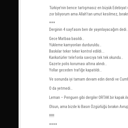
Türkiye’nin bence tartışmasız en büyük Edebiyat 
zor biliyorum ama Allah’tan umut kesilmez, bıra
***
Derginin 4 sayfasını ben de yayınlayacağım dedi.
Gece Matbaa basıldı…
Yükleme kamyonları durduruldu…
Baskılar teker teker kontrol edildi….
Karikatürler telefonla savcıya tek tek okundu…
Gazete polis koruması altına alındı…
Yollar geceden trafiğe kapatıldı…
Ve sonunda iyi tamam devam edin dendi ve Cumhur
O da yetmedi…
Leman – Penguen gibi dergiler ORTAK bir kapak ile 
Olsun, ama bizde ki Basın Özgürlüğü bırakın Avrup
!!!!!!
****