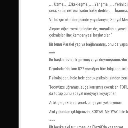
….. Üzme,……Erkekleşme, …… Yarışma, …… Yerini bil,
sesi, kadın nefesi, kadın hakkı dediler;…….İnanma, 
Ve bu şiir okul dergisinde yayınlanıyor, Sosyal M
Akşam öğretmeni dinledim de, maşallah siyaseti öğ
çekmişler, linç kampanyası başlattılar. ”
Bir bunu Paralel yapıya bağlamamış, onu da yaps
***
Bir başka rezaleti görmüş veya duymuşsunuzdur.
Diyarbakır’da tam 827 çocuğun tüm bilgilerini inte
Psikolojiden, hele hele çocuk psikolojisinden zer
Tecavüze uğramış, suça karışmış çocukları TOPLUMA
da tutup bunu sosyal medyaya koyuyorlar.
Artık gerçekten diyecek bir şeyim yok diyorum.
Akıl yolundan çıktığımızın, SOSYAL MEDYAYI bile 
***
Bir başka akıl tutulması da Elazığ’da yaşanıyor.