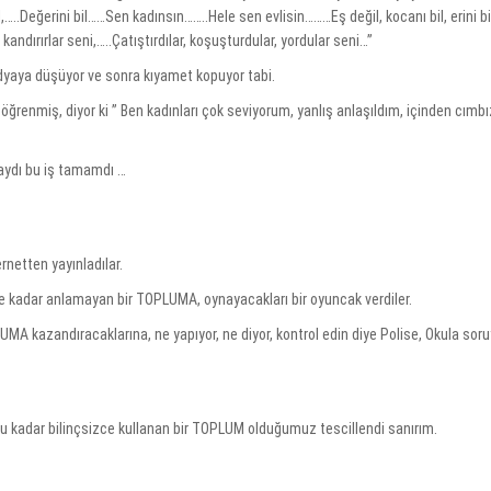
…..Değerini bil……Sen kadınsın……..Hele sen evlisin………Eş değil, kocanı bil, erini b
kandırırlar seni,…..Çatıştırdılar, koşuşturdular, yordular seni…”
edyaya düşüyor ve sonra kıyamet kopuyor tabi.
renmiş, diyor ki ” Ben kadınları çok seviyorum, yanlış anlaşıldım, içinden cımbı
aydı bu iş tamamdı …
rnetten yayınladılar.
re kadar anlamayan bir TOPLUMA, oynayacakları bir oyuncak verdiler.
 kazandıracaklarına, ne yapıyor, ne diyor, kontrol edin diye Polise, Okula soruy
bu kadar bilinçsizce kullanan bir TOPLUM olduğumuz tescillendi sanırım.