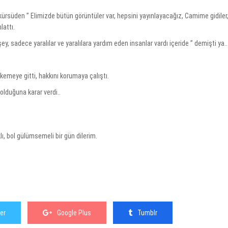
rsüden ” Elimizde bütün görüntüler var, hepsini yayınlayacağız, Camime gidiler, iç
lattı.
ey, sadece yaralılar ve yaralılara yardım eden insanlar vardı içeride ” demişti ya..
kemeye gitti, hakkını korumaya çalıştı.
duğuna karar verdi..
…
lı, bol gülümsemeli bir gün dilerim.
er
Google Plus
Tumblr