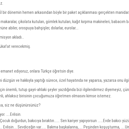
ız.
ĞI bir dönemin hemen arkasından böyle bir paket açıklanması gerçekten manidar
ra makaralar, çikolata kutuları, gömlek kutuları, kağıt kırpma makineleri, babacım 
önüne abiler, orospuya bahşişler, dolarlar, eurolar….
komisyon akladı…
mükafat verecekmiş.
emanet ediyoruz, onlara Türkçe öğretsin diye.
i düzgün ve hakkıyla yaptığı sürece, özel hayatında ne yaparsa, yazarsa onu ilgil
in önemli, tutup gayri-ahlaki şeyler yazdığında bizi ilgilendirmez diyemeyiz, çün
emli, ahlaksız birisinin çocuğumuza öğretmen olmasını kimse istemez.
sa, siz ne düşünürsünüz?
r. …..Evlisin.
…. Çocuk doğurdun, bakıcıya bıraktın……. Sen kariyer yapıyorsun …….Evde bakıcı yü
.. Evlisin…..Sevdiceğin var……. Bakma başkalarına,….. Peşinden koşuşturma, …..