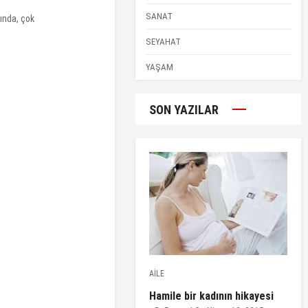
SANAT
ında, çok
SEYAHAT
YAŞAM
SON YAZILAR
AİLE
Hamile bir kadının hikayesi