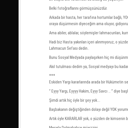
Belki fotoğraflarını görmüşsünüzdür.
Arkada bir hasta, her tarafına hortumlar bağlı, YO
oraya düşürmesin diyeceğim ama oluyor, gidiyoruz
Ama abiler, ablalar, söylemişler lahmacunları, ku
Hadi biz Hasta yakınları içeri alınmıyoruz, o yüz
Lahmacun Sefası dedin..
Bunu Sosyal Medyada paylaşırken hiç mi düşün
Akıl tutulması dedim ya, Sosyal medyayı bu kadar 
***
Eskiden Yargı kararlarında arada bir Hükümetin s
” Eyyy Yargı, Eyyyy Hakim, Eyyy Savcı … ” diye b
Şimdi artık hiç öyle bir şey yok….
Başbakanın değiştiğinden dolayı değil YOK yorum
Artık öyle KARARLAR yok, o yüzden de kimsenin b
Mesela Dolmabahçe müezzini …