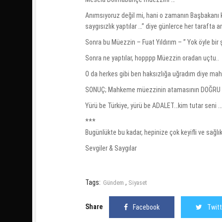
Anımsıyoruz değil mi, hani o zamanın Başbakanı kü
saygısızlık yaptılar …” diye günlerce her tarafta an
Sonra bu Müezzin – Fuat Yıldırım – ” Yok öyle bir ş
Sonra ne yaptılar, hopppp Müezzin oradan uçtu..
O da herkes gibi ben haksızlığa uğradım diye mah
SONUÇ; Mahkeme müezzinin atamasının DOĞRU ol
Yürü be Türkiye, yürü be ADALET…kim tutar seni 
***
Bugünlükte bu kadar, hepinize çok keyifli ve sağlık
Sevgiler & Saygılar
Tags:
,
Gündem
Siyaset
Share
Facebook
Twitt