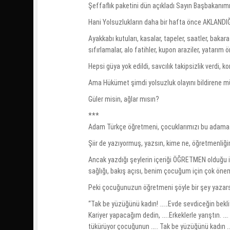
Şeffaflık paketini dün açıkladı Sayın Başbakanım
Hani Yolsuzlukların daha bir hafta önce AKLANDI
Ayakkabı kutuları, kasalar, tapeler, saatler, baka
sıfırlamalar, alo fatihler, kupon araziler, yatarım 
Hepsi güya yok edildi, savcılık takipsizlik verdi, 
Ama Hükümet şimdi yolsuzluk olayını bildirene 
Güler misin, ağlar mısın?
***
Adam Türkçe öğretmeni, çocuklarımızı bu adama 
Şiir de yazıyormuş, yazsın, kime ne, öğretmenliğin
Ancak yazdığı şeylerin içeriği ÖĞRETMEN olduğu iç
sağlığı, bakış açısı, benim çocuğum için çok ön
Peki çocuğunuzun öğretmeni şöyle bir şey yazar
“Tak be yüzüğünü kadın! ……Evde sevdiceğin bekliyo
Kariyer yapacağım dedin, …..Erkeklerle yarıştın. 
tükürüyor çocuğunun ….. Tak be yüzüğünü kadın …