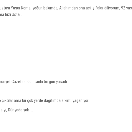
ustası Yaşar Kemal yoğun bakımda, Allahımdan ona acil şifalar diliyorum, 92 yaş
kma bizi Usta…
.
iyet Gazetesi dün tarihi bir gün yaşadı.
çıktılar ama bir çok yerde dağıtımda sıkıntı yaşanıyor.
a’yı, Dünyada yok ….