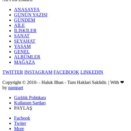
ANASAYFA
GÜNÜN YAZISI
GÜNDEM
AİLE
İLİŞKİLER
SANAT
SEYAHAT
YAŞAM
GENEL
ALBÜMLER
MAĞAZA
TWITTER
INSTAGRAM
FACEBOOK
LINKEDIN
Copyright © 2010-
- Haluk Ilhan - Tum Haklari Saklidir. | With ❤
by
pampart
Gızlılık Polıtıkası
Kullanım Şartları
PAYLAŞ
Facbook
Twiter
More