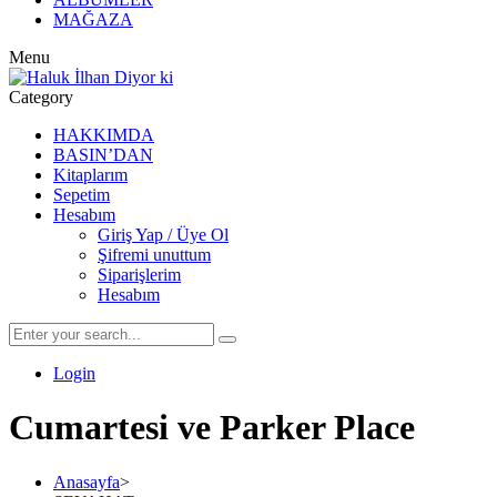
MAĞAZA
Menu
Category
HAKKIMDA
BASIN’DAN
Kitaplarım
Sepetim
Hesabım
Giriş Yap / Üye Ol
Şifremi unuttum
Siparişlerim
Hesabım
Login
Cumartesi ve Parker Place
Anasayfa
>