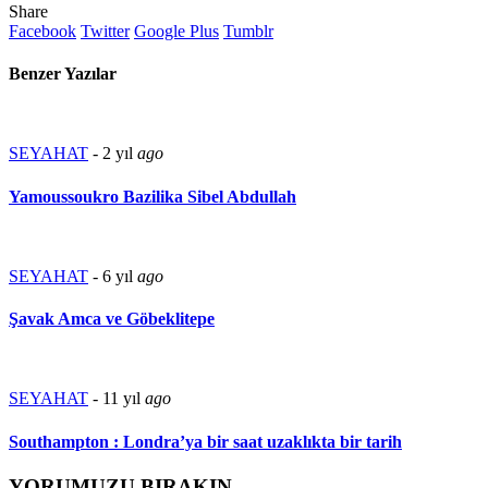
Share
Facebook
Twitter
Google Plus
Tumblr
Benzer Yazılar
SEYAHAT
-
2 yıl
ago
Yamoussoukro Bazilika Sibel Abdullah
SEYAHAT
-
6 yıl
ago
Şavak Amca ve Göbeklitepe
SEYAHAT
-
11 yıl
ago
Southampton : Londra’ya bir saat uzaklıkta bir tarih
YORUMUZU BIRAKIN