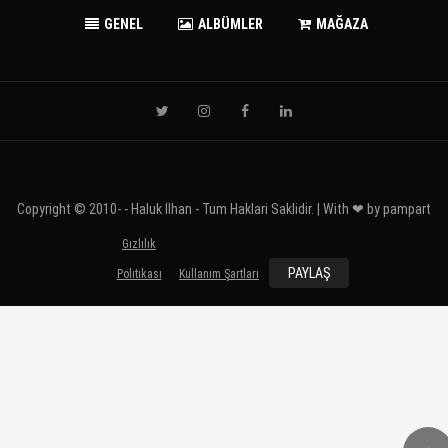
GENEL
ALBÜMLER
MAĞAZA
Copyright © 2010-
- Haluk Ilhan - Tum Haklari Saklidir. | With ❤ by
pampart
Gızlılık
PAYLAŞ
Polıtıkası
Kullanım Şartları