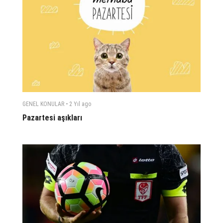
-
GENEL KONULAR
2 Yıl
ago
Pazartesi aşıkları