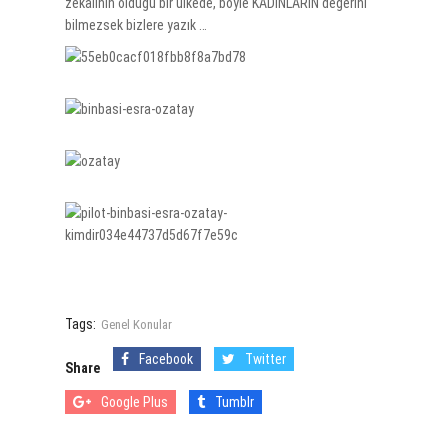
zekalının olduğu bir ülkede, böyle KADINLARIN değerini
bilmezsek bizlere yazık …
Tags:
Genel Konular
Facebook
Twitter
Share
Google Plus
Tumblr