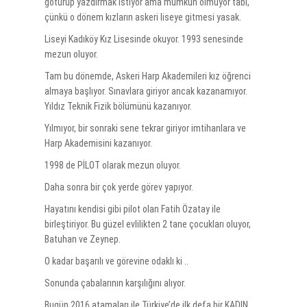
götürüp yazdırmak istiyor ama mümkün olmuyor tabi,
çünkü o dönem kızların askeri liseye gitmesi yasak.
Liseyi Kadıköy Kız Lisesinde okuyor. 1993 senesinde
mezun oluyor.
Tam bu dönemde, Askeri Harp Akademileri kız öğrenci
almaya başlıyor. Sınavlara giriyor ancak kazanamıyor.
Yıldız Teknik Fizik bölümünü kazanıyor.
Yılmıyor, bir sonraki sene tekrar giriyor imtihanlara ve
Harp Akademisini kazanıyor.
1998 de PİLOT olarak mezun oluyor.
Daha sonra bir çok yerde görev yapıyor.
Hayatını kendisi gibi pilot olan Fatih Özatay ile
birleştiriyor. Bu güzel evlilikten 2 tane çocukları oluyor,
Batuhan ve Zeynep.
O kadar başarılı ve görevine odaklı ki ..
Sonunda çabalarının karşılığını alıyor.
Bugün 2016 atamaları ile Türkiye’de ilk defa bir KADIN,