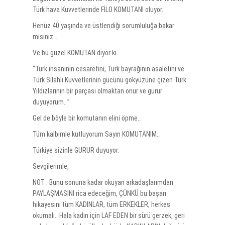
Türk hava Kuvvetlerinde FİLO KOMUTANI oluyor.
Henüz 40 yaşında ve üstlendiği sorumluluğa bakar
mısınız…
Ve bu güzel KOMUTAN diyor ki
“Türk insanının cesaretini, Türk bayrağının asaletini ve
Türk Silahlı Kuvvetlerinin gücünü gökyüzüne çizen Türk
Yıldızlarının bir parçası olmaktan onur ve gurur
duyuyorum…”
Gel de böyle bir komutanın elini öpme…
Tüm kalbimle kutluyorum Sayın KOMUTANIM…
Türkiye sizinle GURUR duyuyor.
Sevgilerimle,
NOT : Bunu sonuna kadar okuyan arkadaşlarımdan
PAYLAŞMASINI rica edeceğim, ÇÜNKÜ bu başarı
hikayesini tüm KADINLAR, tüm ERKEKLER, herkes
okumalı.. Hala kadın için LAF EDEN bir sürü gerzek, geri