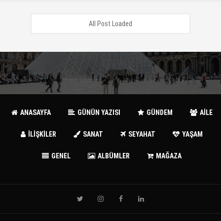
All Post Loaded
ANASAYFA
GÜNÜN YAZISI
GÜNDEM
AİLE
İLİŞKİLER
SANAT
SEYAHAT
YAŞAM
GENEL
ALBÜMLER
MAĞAZA