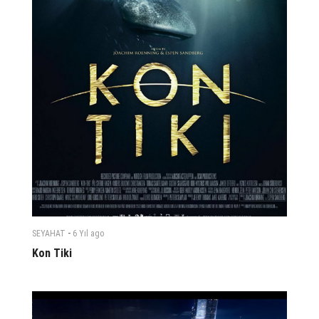
-
SEYAHAT
6 Yıl
ago
Kon Tiki