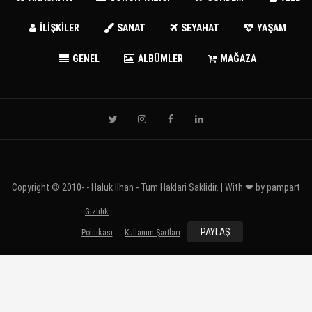
İLİŞKİLER
SANAT
SEYAHAT
YAŞAM
GENEL
ALBÜMLER
MAĞAZA
Copyright © 2010-
- Haluk Ilhan - Tum Haklari Saklidir. | With ❤ by
pampart
Gızlılık
PAYLAŞ
Polıtıkası
Kullanım Şartları