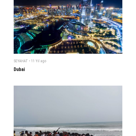
-
SEYAHAT
11 Yıl
ago
Dubai