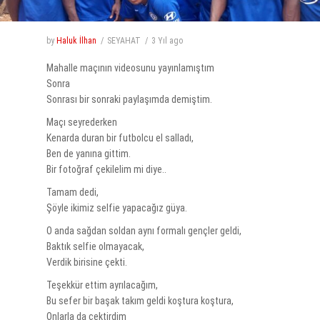
by
Haluk İlhan
SEYAHAT
3 Yıl
ago
Mahalle maçının videosunu yayınlamıştım
Sonra
Sonrası bir sonraki paylaşımda demiştim.
Maçı seyrederken
Kenarda duran bir futbolcu el salladı,
Ben de yanına gittim.
Bir fotoğraf çekilelim mi diye..
Tamam dedi,
Şöyle ikimiz selfie yapacağız güya.
O anda sağdan soldan aynı formalı gençler geldi,
Baktık selfie olmayacak,
Verdik birisine çekti.
Teşekkür ettim ayrılacağım,
Bu sefer bir başak takım geldi koştura koştura,
Onlarla da çektirdim