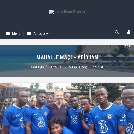
Menu
Category
Login
MAHALLE MAÇI – ABIDJAN
Anasayfa
SEYAHAT
Mahalle maçı – Abidjan