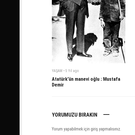
-
YAŞAM
5 Yıl
ago
Atatürk’ün manevi oğlu : Mustafa
Demir
YORUMUZU BIRAKIN
Yorum yapabilmek için
giriş yapmalısınız
.