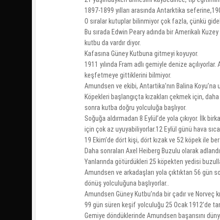
1897-1899 yılları arasında Antarktika seferine,19
O sıralar kutuplar bilinmiyor çok fazla, çünkü gide
Bu sırada Edwin Peary adında bir Amerikalı Kuz
kutbu da vardır diyor.
Kafasına Güney Kutbuna gitmeyi koyuyor.
1911 yılında Fram adlı gemiyle denize açılıyorla
keşfetmeye gittiklerini bilmiyor.
Amundsen ve ekibi, Antartika’nın Balina Koyu’na ula
Köpekleri başlangıçta kızakları çekmek için, dah
sonra kutba doğru yolculuğa başlıyor.
Soğuğa aldırmadan 8 Eylül’de yola çıkıyor. İlk bi
için çok az uyuyabiliyorlar.12 Eylül günü hava sıca
19 Ekim’de dört kişi, dört kızak ve 52 köpek ile be
Daha sonraları Axel Heiberg Buzulu olarak adlandı
Yanlarında götürdükleri 25 köpekten yedisi buzullar
Amundsen ve arkadaşları yola çıktıktan 56 gün so
dönüş yolculuğuna başlıyorlar..
Amundsen Güney Kutbu’nda bir çadır ve Norveç kra
99 gün süren keşif yolculuğu 25 Ocak 1912’de t
Gemiye döndüklerinde Amundsen başarısını dünya