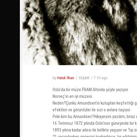
by
Haluk İlhan
YAŞAM
7 Yıl
ago
Oslo’da bir müze.FRAM.Altında şöyle yazıyor.
Norveç’in en iyi müzesi.
Neden?Çünkü Amundsen’in kutupları keşfettiği gem
efektleri ve görüntüler ile sizi o anlara taşıyor.
Peki kim bu Amundsen?Hikayesini yazdım, biraz
16 Temmuz 1872 yılında Oslo’nun güneyinde bir 
1893 yılına kadar ailesi ile birlikte yaşıyor ve Tıp ö
21 yaşındayken annesini kaybedince, tıp eğitimini