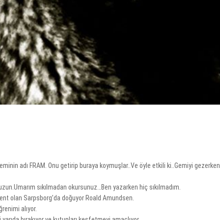
inin adı FRAM. Onu getirip buraya koymuşlar..Ve öyle etkili ki..Gemiyi gezerken
 uzun.Umarım sıkılmadan okursunuz…Ben yazarken hiç sıkılmadım.
kent olan Sarpsborg’da doğuyor Roald Amundsen.
ğrenimi alıyor.
 yarıda bırakıyor ve kutupları keşfetmeyi amaçlıyor.