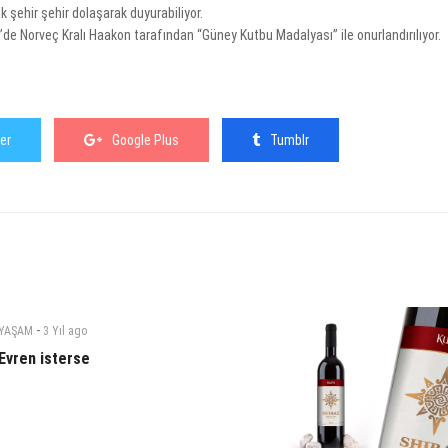
 şehir şehir dolaşarak duyurabiliyor.
 Norveç Kralı Haakon tarafından “Güney Kutbu Madalyası” ile onurlandırılıyor.
er
Google Plus
Tumblr
-
YAŞAM
3 Yıl
ago
Evren isterse