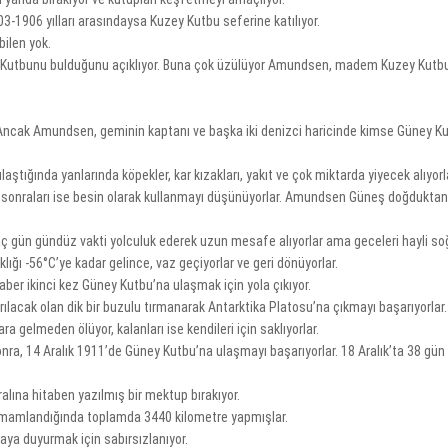
03-1906 yılları arasındaysa Kuzey Kutbu seferine katılıyor.
bilen yok.
ey Kutbunu bulduğunu açıklıyor. Buna çok üzülüyor Amundsen, madem Kuzey Kutbu
r. Ancak Amundsen, geminin kaptanı ve başka iki denizci haricinde kimse Güney K
ştığında yanlarında köpekler, kar kızakları, yakıt ve çok miktarda yiyecek alıyorl
a sonraları ise besin olarak kullanmayı düşünüyorlar. Amundsen Güneş doğduktan
rkaç gün gündüz vakti yolculuk ederek uzun mesafe alıyorlar ama geceleri hayli s
klığı -56°C’ye kadar gelince, vaz geçiyorlar ve geri dönüyorlar.
raber ikinci kez Güney Kutbu’na ulaşmak için yola çıkıyor.
rılacak olan dik bir buzulu tırmanarak Antarktika Platosu’na çıkmayı başarıyorlar.
a gelmeden ölüyor, kalanları ise kendileri için saklıyorlar.
nra, 14 Aralık 1911’de Güney Kutbu’na ulaşmayı başarıyorlar. 18 Aralık’ta 38 gü
lına hitaben yazılmış bir mektup bırakıyor.
amamlandığında toplamda 3440 kilometre yapmışlar.
ya duyurmak için sabırsızlanıyor.