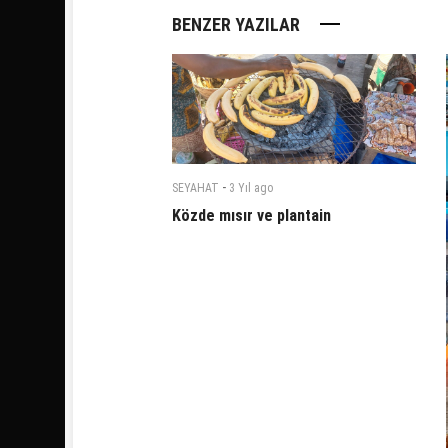
BENZER YAZILAR
-
SEYAHAT
3 Yıl
ago
Közde mısır ve plantain