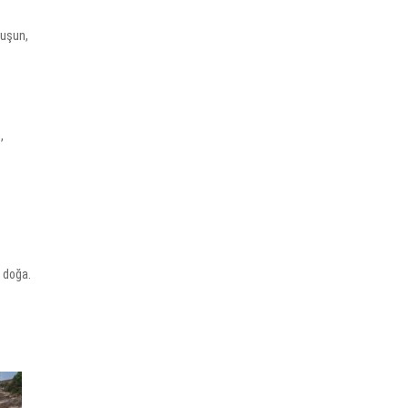
vuşun,
,
.
r doğa.