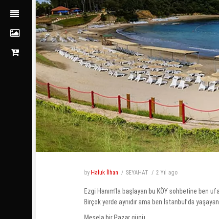
by
Haluk İlhan
SEYAHAT
2 Yıl
ago
Ezgi Hanım’la başlayan bu KÖY sohbetine ben ufa
Birçok yerde aynıdır ama ben İstanbul’da yaşayan
Mesela bir Pazar günü,