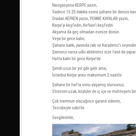
Navigasyona KERPE yazın,
Sadece 15 20 dakika sonra şahane bir denize ka
Oradan KEFKEN yazın, PEMBE KAYALAR yazın,
Kerpe’yi keşfedin, Kefken’i keşfedin.
Akşama da geç olmadan evinize dönün.
Veya bir gece kalın,
Şahane balık, yanında rakı ve Karadeniz’i seyredin
Şansınzı varsa udlu abilerimiz size fasıl da yapar
Hatta kalın bir gece Kerpe’de.
Şimdi uzun bir yol gibi gelir ama,
İstanbul Kerpe arası maksimum 2 saattir.
Şahane bir hafta sonu yaşamış olursunuz,
Stresten uzak, köylüler ile iç içe ve muhteşem bi
Çok memnun olacağınızı garanti ederim,
Tecrübeyle sabittir.
Sevgilerimle,