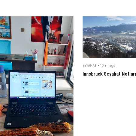
-
SEYAHAT
10 Yıl
ago
Innsbruck Seyahat Notlar