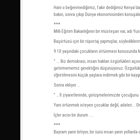
Hani o beğenmediğimiz, fakir dediğimiz Kenya’da
bakın, sonra çıkıp Dünya ekonomisinden konuşal
***
Milli Eğitim Bakanlığının bir müsteşarı var, adı Yu
Başörtüsü için bir röportaj yapmışlar, söyledikle
9 10 yaşındaki çocukların örtünmesi konusunda M
” …. Biz demokrasi, insan hakları özgürlükleri aç
getirmememiz gerektiğini düşünüyoruz. Özgürlükleri
öğretilmesini küçük yaşlara indirmek gibi bir kay
Sonra ekliyor …
” … İl ziyaretlerinde, görüşmelerimizde çocuğunu 
Yani örtünmek isteyen çocuklar değil, aileleri…. On
İçler acısı bir durum …..
***
Bayram yarın bitiyor, bir sürü insan yarın yollard