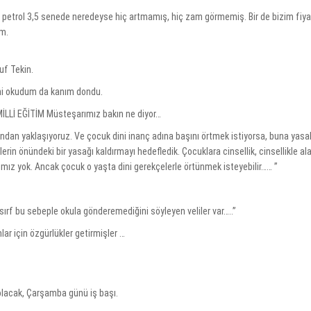
 petrol 3,5 senede neredeyse hiç artmamış, hiç zam görmemiş. Bir de bizim fiya
ım.
suf Tekin.
rini okudum da kanım dondu.
İLLİ EĞİTİM Müsteşarımız bakın ne diyor…
ısından yaklaşıyoruz. Ve çocuk dini inanç adına başını örtmek istiyorsa, buna yasa
n önündeki bir yasağı kaldırmayı hedefledik. Çocuklara cinsellik, cinsellikle ala
gımız yok. Ancak çocuk o yaşta dini gerekçelerle örtünmek isteyebilir…… ”
sırf bu sebeple okula gönderemediğini söyleyen veliler var…..”
lar için özgürlükler getirmişler …
a olacak, Çarşamba günü iş başı.