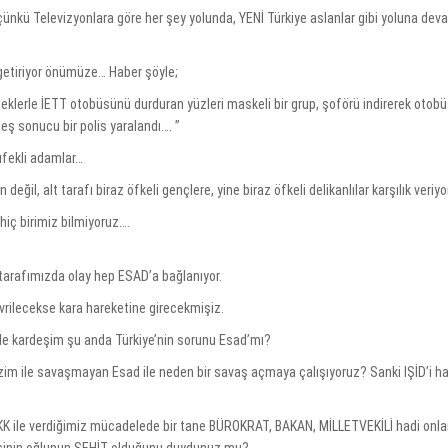
nkü Televizyonlara göre her şey yolunda, YENİ Türkiye aslanlar gibi yoluna deva
e getiriyor önümüze… Haber şöyle;
feklerle İETT otobüsünü durduran yüzleri maskeli bir grup, şoförü indirerek otob
teş sonucu bir polis yaralandı…. ”
üfekli adamlar…
değil, alt tarafı biraz öfkeli gençlere, yine biraz öfkeli delikanlılar karşılık veriy
hiç birimiz bilmiyoruz….
tarafımızda olay hep ESAD’a bağlanıyor.
vrilecekse kara hareketine girecekmişiz.
 de kardeşim şu anda Türkiye’nin sorunu Esad’mı?
zim ile savaşmayan Esad ile neden bir savaş açmaya çalışıyoruz? Sanki IŞİD’i hal
KK ile verdiğimiz mücadelede bir tane BÜROKRAT, BAKAN, MİLLETVEKİLİ hadi onla
siyasinin oğlunun ŞEHİT olduğunu duydunuz mu?