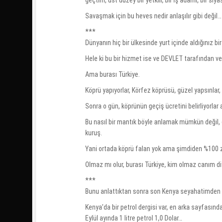
Savaşmak için bu heves nedir anlaşılır gibi değil…
***
Dünyanın hiç bir ülkesinde yurt içinde aldığınız bi
Hele ki bu bir hizmet ise ve DEVLET tarafından veri
Ama burası Türkiye.
Köprü yapıyorlar, Körfez köprüsü, güzel yapsınlar, 
Sonra o gün, köprünün geçiş ücretini belirliyorla
Bu nasıl bir mantık böyle anlamak mümkün değil, d
kuruş.
Yani ortada köprü falan yok ama şimdiden %100 
Olmaz mı olur, burası Türkiye, kim olmaz canım di
***
Bunu anlattıktan sonra son Kenya seyahatimden 
Kenya’da bir petrol dergisi var, en arka sayfasında
Eylül ayında 1 litre petrol 1,0 Dolar…