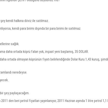
r şey kendi halkına döviz ile satılmaz.
liyorsa, kendi para birimi dışında bir para birimi ile satılmaz.
ellerine sağlık.
r ama daha ortada köprü falan yok, inşaat yeni başlamış, 35 DOLAR.
aha ortada olmayan köprünün fiyatı belirlendiğinde Dolar Kuru 1,43 kuruş, şimdi
zamlandı neredeyse.
yecek..
bir şey paylaşacağım.
 2011 den beri petrol fiyatları yayınlanıyor, 2011 Haziran ayında 1 litre petrol 1,1