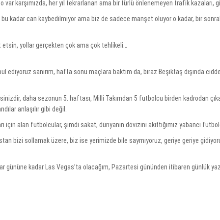
o var karşımızda, her yıl tekrarlanan ama bir türlü önlenemeyen trafik kazaları, g
şta bu kadar can kaybedilmiyor ama biz de sadece manşet oluyor o kadar, bir sonr
t etsin, yollar gerçekten çok ama çok tehlikeli…
bul ediyoruz sanırım, hafta sonu maçlara baktım da, biraz Beşiktaş dışında cidd
şsinizdir, daha sezonun 5. haftası, Milli Takımdan 5 futbolcu birden kadrodan çıkar
ılar anlaşılır gibi değil.
ı için alan futbolcular, şimdi sakat, dünyanın dövizini akıttığımız yabancı futbol
tan bizi sollamak üzere, biz ise yerimizde bile saymıyoruz, geriye geriye gidiyo
azar gününe kadar Las Vegas’ta olacağım, Pazartesi gününden itibaren günlük yaz