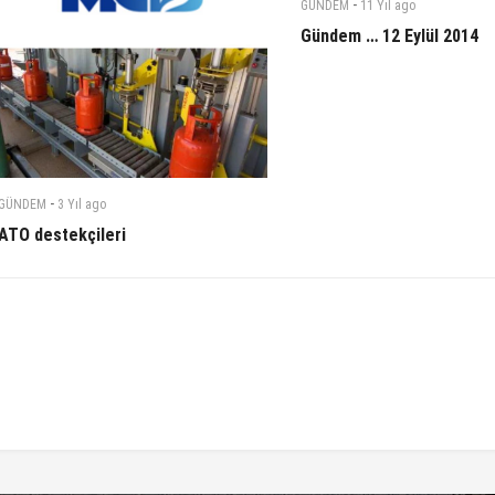
-
GÜNDEM
11 Yıl
ago
Gündem … 12 Eylül 2014
-
GÜNDEM
3 Yıl
ago
ATO destekçileri