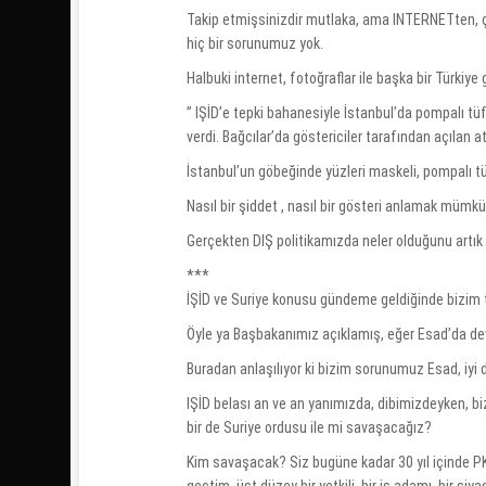
Takip etmişsinizdir mutlaka, ama INTERNETten, çü
hiç bir sorunumuz yok.
Halbuki internet, fotoğraflar ile başka bir Türkiy
” IŞİD’e tepki bahanesiyle İstanbul’da pompalı tü
verdi. Bağcılar’da göstericiler tarafından açılan a
İstanbul’un göbeğinde yüzleri maskeli, pompalı t
Nasıl bir şiddet , nasıl bir gösteri anlamak mümkün 
Gerçekten DIŞ politikamızda neler olduğunu artık 
***
İŞİD ve Suriye konusu gündeme geldiğinde bizim 
Öyle ya Başbakanımız açıklamış, eğer Esad’da de
Buradan anlaşılıyor ki bizim sorunumuz Esad, iyi
IŞİD belası an ve an yanımızda, dibimizdeyken, bi
bir de Suriye ordusu ile mi savaşacağız?
Kim savaşacak? Siz bugüne kadar 30 yıl içinde P
geçtim, üst düzey bir yetkili, bir iş adamı, bir 