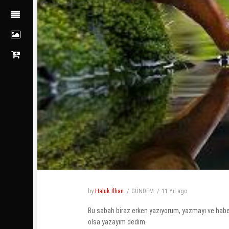
by
Haluk İlhan
GÜNDEM
11 Yıl
ago
Bu sabah biraz erken yazıyorum, yazmayı ve habe
olsa yazayım dedim.