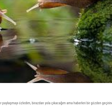
r paylaşmayı özledim, birazdan yola çıkacağım ama haberleri bir gözden geçirin