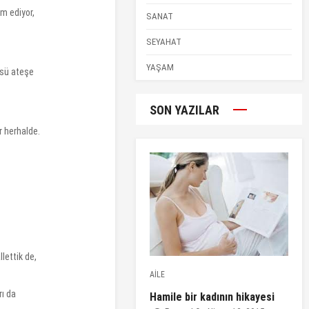
m ediyor,
SANAT
SEYAHAT
YAŞAM
üsü ateşe
SON YAZILAR
or herhalde.
lettik de,
AİLE
rı da
Hamile bir kadının hikayesi