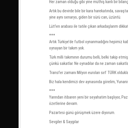
Her zaman olduğu gibi yine müthiş kanlı bir bilanç
Artık bu devirde bile bir kara harekatında, sava
yine aynı senaryo, giden bir sürü can, üzüntü.
Lütfen arabası ile tatile çıkan arkadaşlarım dikka
***
Artık Türkiye’de futbol oynanmadığını hepimiz ka
oynayan bir takım yok.
Türk milli takımının durumu belli, belki takip etmi
çünkü sakatlar. Ne oynadılar da ne zaman sakatland
Transfer zamanı Milyon euroları sırf TÜRK olduklar
Biz hala kendimizi dev aynasında görelim, Yunanis
***
Yarından itibaren yeni bir seyahatim başlıyor, P
özetlerine devam.
Pazartesi günü görüşmek üzere diyorum.
Sevgiler & Saygılar