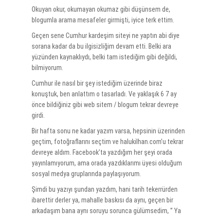
Okuyan okur, okumayan okumaz gibi düşünsem de,
blogumla arama mesafeler girmişti, iyice terk ettim.
Geçen sene Cumhur kardeşim siteyi ne yaptın abi diye
sorana kadar da bu ilgisizliğim devam etti. Belki ara
yüzünden kaynaklıydı, belki tam istediğim gibi değildi,
bilmiyorum.
Cumhur ile nasıl bir şey istediğim üzerinde biraz
konuştuk, ben anlattım o tasarladı. Ve yaklaşık 6 7 ay
önce bildiğiniz gibi web sitem / blogum tekrar devreye
girdi.
Bir hafta sonu ne kadar yazım varsa, hepsinin üzerinden
geçtim, fotoğraflarını seçtim ve halukilhan.com’u tekrar
devreye aldım. Facebook’ta yazdığım her şeyi orada
yayınlamıyorum, ama orada yazdıklarımı üyesi olduğum
sosyal medya gruplarında paylaşıyorum.
Şimdi bu yazıyı şundan yazdım, hani tarih tekerrürden
ibarettir derler ya, mahalle baskısı da aynı, geçen bir
arkadaşım bana aynı soruyu sorunca gülümsedim, ” Ya