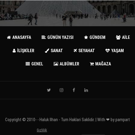
ANASAYFA
GÜNÜN YAZISI
GÜNDEM
AİLE
İLİŞKİLER
SANAT
SEYAHAT
YAŞAM
GENEL
ALBÜMLER
MAĞAZA
Copyright © 2010-
- Haluk Ilhan - Tum Haklari Saklidir. | With ❤ by
pampart
Gızlılık