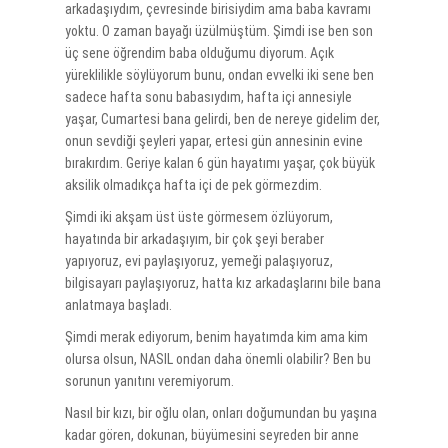
arkadaşıydım, çevresinde birisiydim ama baba kavramı
yoktu. O zaman bayağı üzülmüştüm. Şimdi ise ben son
üç sene öğrendim baba olduğumu diyorum. Açık
yüreklilikle söylüyorum bunu, ondan evvelki iki sene ben
sadece hafta sonu babasıydım, hafta içi annesiyle
yaşar, Cumartesi bana gelirdi, ben de nereye gidelim der,
onun sevdiği şeyleri yapar, ertesi gün annesinin evine
bırakırdım. Geriye kalan 6 gün hayatımı yaşar, çok büyük
aksilik olmadıkça hafta içi de pek görmezdim.
Şimdi iki akşam üst üste görmesem özlüyorum,
hayatında bir arkadaşıyım, bir çok şeyi beraber
yapıyoruz, evi paylaşıyoruz, yemeği palaşıyoruz,
bilgisayarı paylaşıyoruz, hatta kız arkadaşlarını bile bana
anlatmaya başladı.
Şimdi merak ediyorum, benim hayatımda kim ama kim
olursa olsun, NASIL ondan daha önemli olabilir? Ben bu
sorunun yanıtını veremiyorum.
Nasıl bir kızı, bir oğlu olan, onları doğumundan bu yaşına
kadar gören, dokunan, büyümesini seyreden bir anne