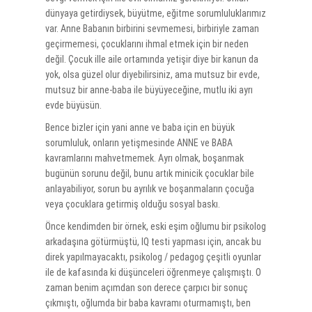
dünyaya getirdiysek, büyütme, eğitme sorumluluklarımız
var. Anne Babanın birbirini sevmemesi, birbiriyle zaman
geçirmemesi, çocuklarını ihmal etmek için bir neden
değil. Çocuk ille aile ortamında yetişir diye bir kanun da
yok, olsa güzel olur diyebilirsiniz, ama mutsuz bir evde,
mutsuz bir anne-baba ile büyüyeceğine, mutlu iki ayrı
evde büyüsün.
Bence bizler için yani anne ve baba için en büyük
sorumluluk, onların yetişmesinde ANNE ve BABA
kavramlarını mahvetmemek. Ayrı olmak, boşanmak
bugünün sorunu değil, bunu artık minicik çocuklar bile
anlayabiliyor, sorun bu ayrılık ve boşanmaların çocuğa
veya çocuklara getirmiş olduğu sosyal baskı.
Önce kendimden bir örnek, eski eşim oğlumu bir psikolog
arkadaşına götürmüştü, IQ testi yapması için, ancak bu
direk yapılmayacaktı, psikolog / pedagog çeşitli oyunlar
ile de kafasında ki düşünceleri öğrenmeye çalışmıştı. O
zaman benim açımdan son derece çarpıcı bir sonuç
çıkmıştı, oğlumda bir baba kavramı oturmamıştı, ben