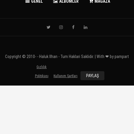
GENEL
ALBÜMLER
MAĞAZA
Copyright © 2010-
- Haluk Ilhan - Tum Haklari Saklidir. | With ❤ by
pampart
Gızlılık
PAYLAŞ
Polıtıkası
Kullanım Şartları