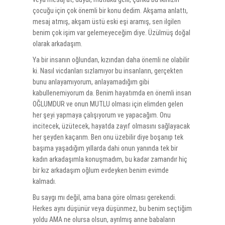
çocuğu için çok önemli bir konu dedim. Akşama anlattı,
mesaj atmış, akşam üstü eski eşi aramış, sen ilgilen
benim çok işim var gelemeyeceğim diye. Üzülmüş doğal
olarak arkadaşım.
Ya bir insanın oğlundan, kızından daha önemli ne olabilir
ki. Nasıl vicdanları sızlamıyor bu insanların, gerçekten
bunu anlayamıyorum, anlayamadığım gibi
kabullenemiyorum da. Benim hayatımda en önemli insan
OĞLUMDUR ve onun MUTLU olması için elimden gelen
her şeyi yapmaya çalışıyorum ve yapacağım. Onu
incitecek, üzütecek, hayatda zayıf olmasını sağlayacak
her şeyden kaçarım. Ben onu üzebilir diye boşanıp tek
başıma yaşadığım yıllarda dahi onun yanında tek bir
kadın arkadaşımla konuşmadım, bu kadar zamandır hiç
bir kız arkadaşım oğlum evdeyken benim evimde
kalmadı.
Bu saygı mı değil, ama bana göre olması gerekendi.
Herkes aynı düşünür veya düşünmez, bu benim seçtiğim
yoldu AMA ne olursa olsun, ayrılmış anne babaların