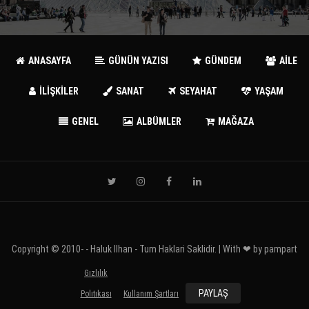
ANASAYFA
GÜNÜN YAZISI
GÜNDEM
AİLE
İLİŞKİLER
SANAT
SEYAHAT
YAŞAM
GENEL
ALBÜMLER
MAĞAZA
Copyright © 2010-
- Haluk Ilhan - Tum Haklari Saklidir. | With ❤ by
pampart
Gızlılık
PAYLAŞ
Polıtıkası
Kullanım Şartları