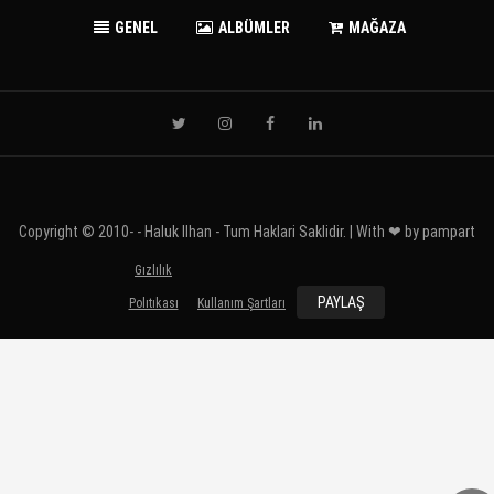
GENEL
ALBÜMLER
MAĞAZA
Copyright © 2010-
- Haluk Ilhan - Tum Haklari Saklidir. | With ❤ by
pampart
Gızlılık
PAYLAŞ
Polıtıkası
Kullanım Şartları