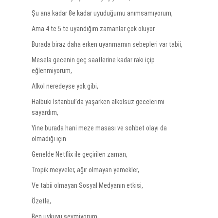
Şu ana kadar 8e kadar uyuduğumu anımsamıyorum,
Ama 4 te 5 te uyandığım zamanlar çok oluyor.
Burada biraz daha erken uyanmamın sebepleri var tabii,
Mesela gecenin geç saatlerine kadar rakı içip
eğlenmiyorum,
Alkol neredeyse yok gibi,
Halbuki İstanbul’da yaşarken alkolsüz gecelerimi
sayardım,
Yine burada hani meze masası ve sohbet olayı da
olmadığı için
Genelde Netflix ile geçirilen zaman,
Tropik meyveler, ağır olmayan yemekler,
Ve tabii olmayan Sosyal Medyanın etkisi,
Özetle,
Ben uykuyu sevmiyorum,