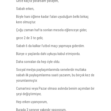
Gece kaçta yatarsam yatayım,
Sabah erken,
Böyle hani öğlene kadar falan uyuduğum belki birkaç
kere olmuştur.
Çoğu zaman hafta sonları mesela eğlenceye gider,
gece 2 de 3 te gelir,
Sabah 6 da kalkar futbol maçı yapmaya giderdim.
Bünye o yaşlarda dahi uykuyu kabul etmiyordu.
Daha sonraları da hep öyle oldu.
Sosyal medya paylaşımlarımda senelerdir mutlaka
sabah ilk paylaşımlarıma saati yazarım, bu birçok kez de
yorumlanmıştır.
Cumartesi veya Pazar olması aslında benim açımdan bir
şeyi değiştirmiyor,
Hep erken uyanıyorum,
Burada 3 seneye yakındır yaşıyorum,