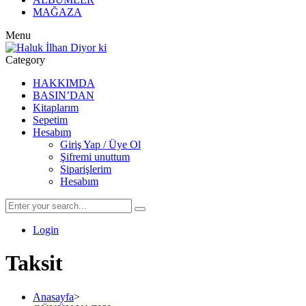
MAĞAZA
Menu
Category
HAKKIMDA
BASIN’DAN
Kitaplarım
Sepetim
Hesabım
Giriş Yap / Üye Ol
Şifremi unuttum
Siparişlerim
Hesabım
Login
Taksit
Anasayfa
>