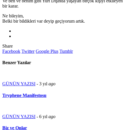
Ve ben ve benim gibi Yurt Dışında yaşayan birçok kişiyi etkileyen
bir karar.
Ne bileyim,
Belki bir bildikleri var deyip geçiyorum artık.
Share
Facebook
Twitter
Google Plus
Tumblr
Benzer Yazılar
GÜNÜN YAZISI
-
3 yıl
ago
Tryphene Manifestosu
GÜNÜN YAZISI
-
6 yıl
ago
Biz ve Onlar