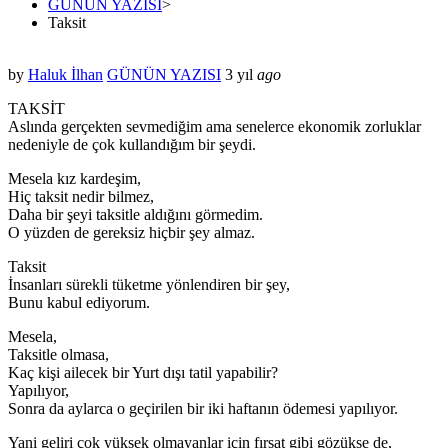
GÜNÜN YAZISI
>
Taksit
by
Haluk İlhan
GÜNÜN YAZISI
3 yıl
ago
TAKSİT
Aslında gerçekten sevmediğim ama senelerce ekonomik zorluklar
nedeniyle de çok kullandığım bir şeydi.
Mesela kız kardeşim,
Hiç taksit nedir bilmez,
Daha bir şeyi taksitle aldığını görmedim.
O yüzden de gereksiz hiçbir şey almaz.
Taksit
İnsanları sürekli tüketme yönlendiren bir şey,
Bunu kabul ediyorum.
Mesela,
Taksitle olmasa,
Kaç kişi ailecek bir Yurt dışı tatil yapabilir?
Yapılıyor,
Sonra da aylarca o geçirilen bir iki haftanın ödemesi yapılıyor.
Yani geliri çok yüksek olmayanlar için fırsat gibi gözükse de,