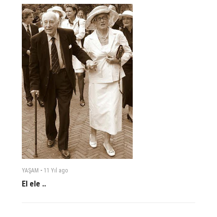
-
YAŞAM
11 Yıl
ago
El ele ..