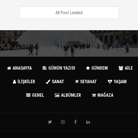
All Post Loaded
ANASAYFA
GÜNÜN YAZISI
GÜNDEM
AİLE
İLİŞKİLER
SANAT
SEYAHAT
YAŞAM
GENEL
ALBÜMLER
MAĞAZA