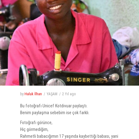
by
Haluk İlhan
YAŞAM
2 Yıl
ago
Bu fotoğrafı Unicef Kotdivuar paylaştı.
Benim paylaşma sebebim ise çok farklı.
Fotoğrafı görünce,
Hiç görmediğim,
Rahmetli babacığımın 17 yaşında kaybettiği babası, yani