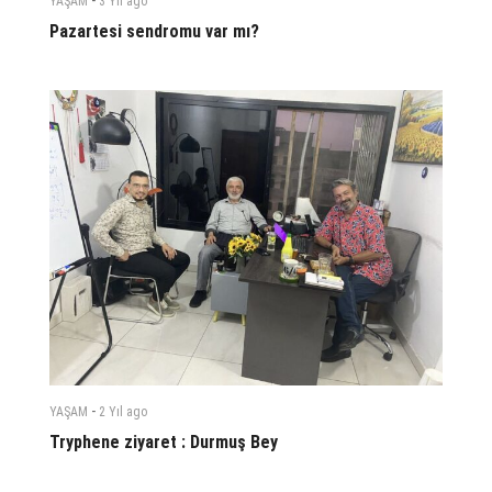
-
YAŞAM
3 Yıl
ago
Pazartesi sendromu var mı?
-
YAŞAM
2 Yıl
ago
Tryphene ziyaret : Durmuş Bey