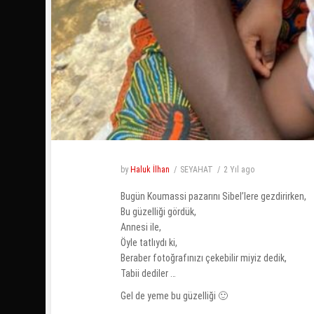
by
Haluk İlhan
SEYAHAT
2 Yıl
ago
Bugün Koumassi pazarını Sibel’lere gezdirirken,
Bu güzelliği gördük,
Annesi ile,
Öyle tatlıydı ki,
Beraber fotoğrafınızı çekebilir miyiz dedik,
Tabii dediler …
Gel de yeme bu güzelliği 🙂