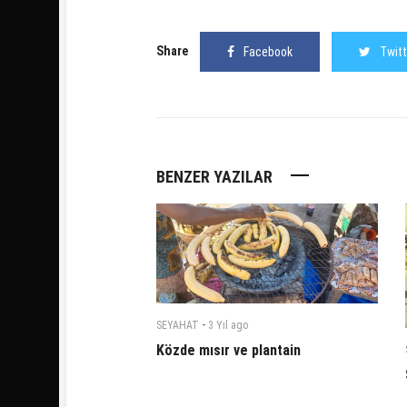
Share
Facebook
Twitt
BENZER YAZILAR
-
SEYAHAT
3 Yıl
ago
Közde mısır ve plantain