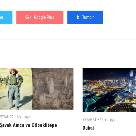
er
Google Plus
Tumblr
-
SEYAHAT
6 Yıl
ago
-
SEYAHAT
11 Yıl
ago
Şavak Amca ve Göbeklitepe
Dubai