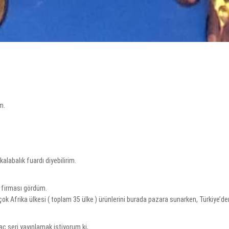
m.
alabalık fuardı diyebilirim.
k firması gördüm.
rçok Afrika ülkesi ( toplam 35 ülke ) ürünlerini burada pazara sunarken, Türkiye’de
kaç seri yayınlamak istiyorum ki,