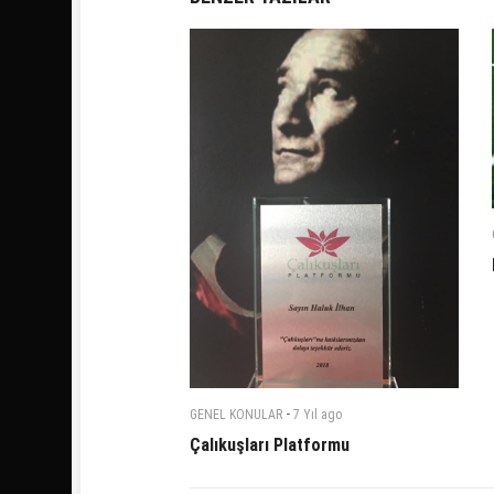
-
GENEL KONULAR
7 Yıl
ago
Çalıkuşları Platformu