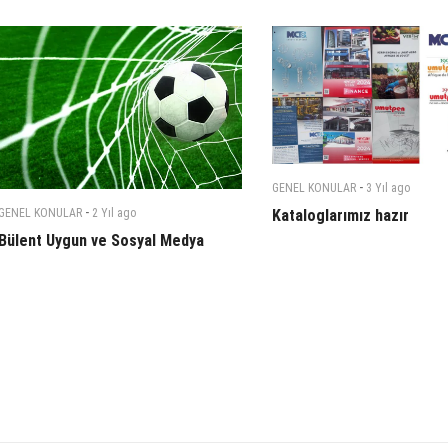
-
GENEL KONULAR
3 Yıl
ago
-
Kataloglarımız hazır
GENEL KONULAR
2 Yıl
ago
Bülent Uygun ve Sosyal Medya