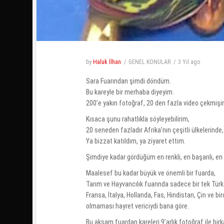
by
Haluk İlhan
GENEL KONULAR
3 Yıl
ago
Sara Fuarından şimdi döndüm.
Bu kareyle bir merhaba diyeyim.
200’e yakın fotoğraf, 20 den fazla video çekmişi
Kısaca şunu rahatlıkla söyleyebilirim,
20 seneden fazladır Afrika’nın çeşitli ülkelerinde,
Ya bizzat katıldım, ya ziyaret ettim.
Şimdiye kadar gördüğüm en renkli, en başarılı, en k
Maalesef bu kadar büyük ve önemli bir fuarda,
Tarım ve Hayvancılık fuarında sadece bir tek Tür
Fransa, İtalya, Hollanda, Fas, Hindistan, Çin ve bi
olmaması hayret vericiydi bana göre.
Bu akşam fuardan kareleri 9’arlık fotoğraf ile bir