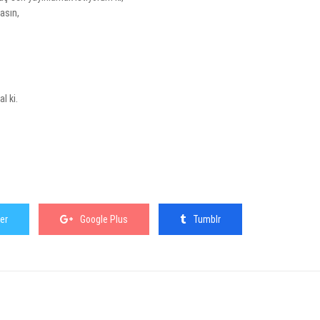
lasın,
l ki.
er
Google Plus
Tumblr