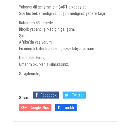
Yabancı dil gelişme için ŞART arkadaşlar,
Sizi hiç beklemediğiniz, düşünmediğiniz yerlere taşır.
Bakın ben 43 senede
Birçok yabancı şirket için çalıştım.
Şimdi
Afrika’da yaşıyorum.
En önemli kriter burada İngilizce biliyor olmam.
Uzun oldu biraz,
Umarım okurken sıkılmazsınız.
Sevgilerimle,
Facebook
Twitter
Share
Google Plus
Tumblr