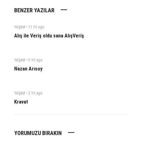
BENZER YAZILAR
-
YAŞAM
11 Yıl
ago
Alış ile Veriş oldu sana AlışVeriş
-
YAŞAM
5 Yıl
ago
Nazan Arısoy
-
YAŞAM
2 Yıl
ago
Kravat
YORUMUZU BIRAKIN