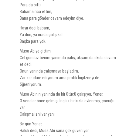
Para da bitti.
Babama rica ettim,
Bana para gönder devam edeyim diye.
Hayır dedi babam,
Ya dön, ya orada çalış kal.
Başka para yok.
Musa Abiye gittim,
Gel gündüz benim yanımda çalış, akşam da okula devam
et dedi.
Onun yanında çalışmaya başladım.
Zar zor idare ediyorum ama pratik İngilzceyi de
öğreniyorum.
Musa Abinin yanında da bir ütücü çalışıyor, Yener.
O seneler önce gelmiş, İngiliz bir kızla evlenmiş, çocuğu
var.
Çalışma izni var yani.
Bir gün Yener,
Haluk dedi, Musa Abi sana çok güveniyor.