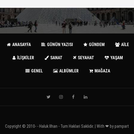
ANASAYFA
GÜNÜN YAZISI
GÜNDEM
AİLE
İLİŞKİLER
SANAT
SEYAHAT
YAŞAM
GENEL
ALBÜMLER
MAĞAZA
Copyright © 2010-
- Haluk Ilhan - Tum Haklari Saklidir. | With ❤ by
pampart