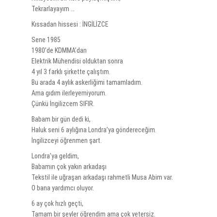
Tekrarlayayım …
Kıssadan hissesi : İNGİLİZCE
Sene 1985
1980’de KDMMA’dan
Elektrik Mühendisi olduktan sonra
4 yıl 3 farklı şirkette çalıştım.
Bu arada 4 aylık askerliğimi tamamladım.
Ama gıdım ilerleyemiyorum.
Çünkü İngilizcem SIFIR.
Babam bir gün dedi ki,
Haluk seni 6 aylığına Londra’ya göndereceğim.
İngilizceyi öğrenmen şart.
Londra’ya geldim,
Babamın çok yakın arkadaşı
Tekstil ile uğraşan arkadaşı rahmetli Musa Abim var.
O bana yardımcı oluyor.
6 ay çok hızlı geçti,
Tamam bir şeyler öğrendim ama çok yetersiz.