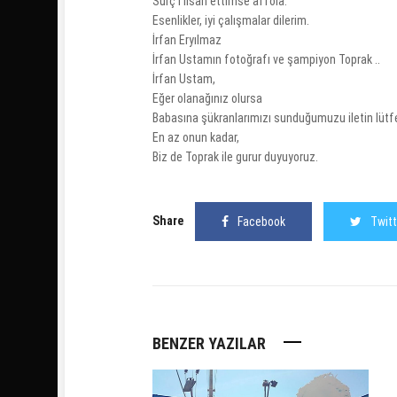
Sürç’i lisan ettimse affola.
Esenlikler, iyi çalışmalar dilerim.
İrfan Eryılmaz
İrfan Ustamın fotoğrafı ve şampiyon Toprak ..
İrfan Ustam,
Eğer olanağınız olursa
Babasına şükranlarımızı sunduğumuzu iletin lütf
En az onun kadar,
Biz de Toprak ile gurur duyuyoruz.
Share
Facebook
Twitt
BENZER YAZILAR