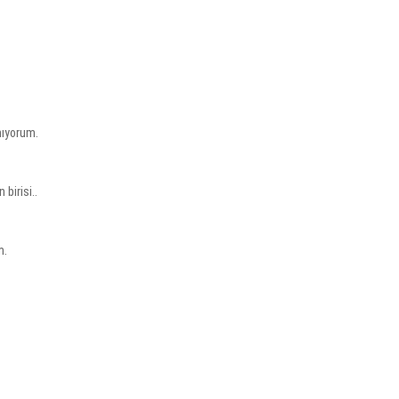
mıyorum.
birisi..
m.