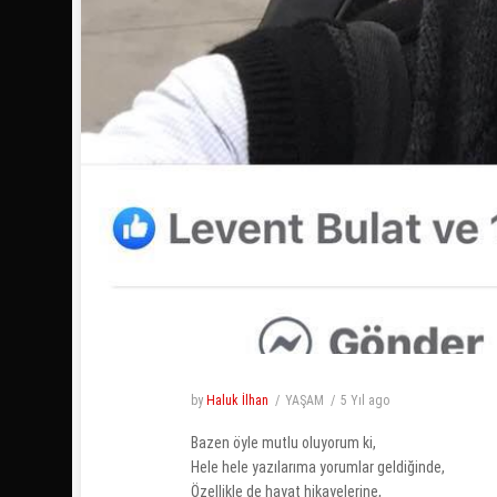
by
Haluk İlhan
YAŞAM
5 Yıl
ago
Bazen öyle mutlu oluyorum ki,
Hele hele yazılarıma yorumlar geldiğinde,
Özellikle de hayat hikayelerine,