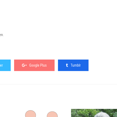
en.
er
Google Plus
Tumblr