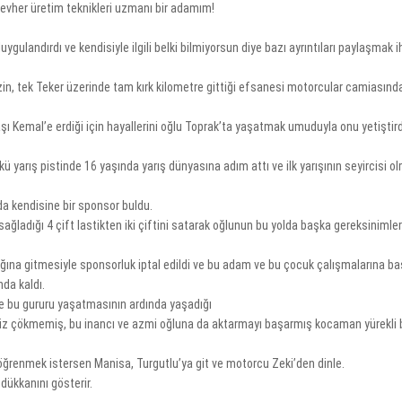
evher üretim teknikleri uzmanı bir adamım!
uygulandırdı ve kendisiyle ilgili belki bilmiyorsun diye bazı ayrıntıları paylaşmak i
zin, tek Teker üzerinde tam kırk kilometre gittiği efsanesi motorcular camiasın
ı Kemal’e erdiği için hayallerini oğlu Toprak’ta yaşatmak umuduyla onu yetiştird
ü yarış pistinde 16 yaşında yarış dünyasına adım attı ve ilk yarışının seyircisi 
a kendisine bir sponsor buldu.
ağladığı 4 çift lastikten iki çiftini satarak oğlunun bu yolda başka gereksinimler
ğına gitmesiyle sponsorluk iptal edildi ve bu adam ve bu çocuk çalışmalarına b
nda kaldı.
re bu gururu yaşatmasının ardında yaşadığı
 diz çökmemiş, bu inancı ve azmi oğluna da aktarmayı başarmış kocaman yürekli 
a öğrenmek istersen Manisa, Turgutlu’ya git ve motorcu Zeki’den dinle.
dükkanını gösterir.