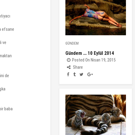
htiyacı
da efsane
i ve
GÜNDEM
Gündem … 10 Eylül 2014
olmaktan
Posted On Nisan 19, 2015
Share
ini de
aşka
bir baba