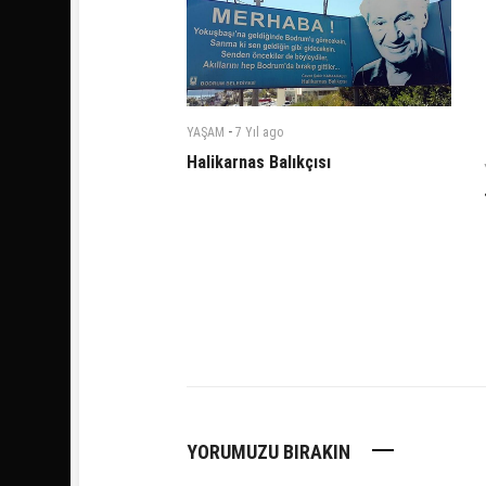
-
YAŞAM
7 Yıl
ago
Halikarnas Balıkçısı
YORUMUZU BIRAKIN