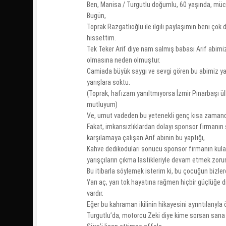
Ben, Manisa / Turgutlu doğumlu, 60 yaşında, müc
Bugün,
Toprak Razgatlıoğlu ile ilgili paylaşımın beni çok d
hissettim.
Tek Teker Arif diye nam salmış babası Arif abimi
olmasına neden olmuştur.
Camiada büyük saygı ve sevgi gören bu abimiz yaş
yarışlara soktu.
(Toprak, hafızam yanıltmıyorsa İzmir Pınarbaşı ülk
mutluyum)
Ve, umut vadeden bu yetenekli genç kısa zamand
Fakat, imkansızlıklardan dolayı sponsor firmanın s
karşılamaya çalışan Arif abinin bu yaptığı,
Kahve dedikoduları sonucu sponsor firmanın kula
yarışçıların çıkma lastikleriyle devam etmek zoru
Bu itibarla söylemek isterim ki, bu çocuğun bizle
Yarı aç, yarı tok hayatına rağmen hiçbir güçlüğe
vardır.
Eğer bu kahraman ikilinin hikayesini ayrıntılarıyl
Turgutlu’da, motorcu Zeki diye kime sorsan sana 