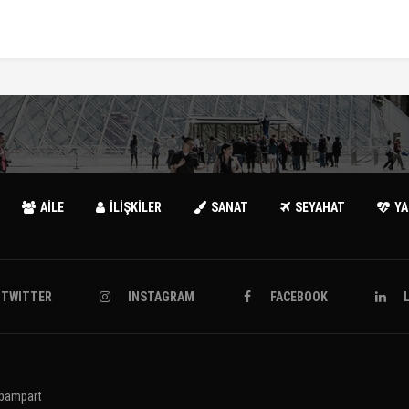
AİLE
İLİŞKİLER
SANAT
SEYAHAT
Y
TWITTER
INSTAGRAM
FACEBOOK
pampart