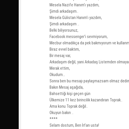
Mesela Nazife Hanım’ı yazdım,
Şimdi arkadaşım..
Mesela Gülistan Hanım’ı yazdım,
Şimdi arkadaşım ..
Belki biliyorsunuz,
Facebook messenger’i sevmiyorum,
Mecbur olmadıkça da pek bakmıyorum ve kullan
Biraz evvel baktım,
Bir mesaj var,
Arkadaşım değil, yani Arkadaş Listemden olmayan 
Merak ettim,
Okudum…
Sonra ben bu mesajı paylaşmazsam olmaz dedi
Bakın Mesaj aşağıda,
Bahsettiği kişi geçen gün
Ülkemize 11 kez birincilik kazandıran Toprak..
Ama konu Toprak değil..
Okuyun bakın ..
****
Selam dostum, Ben İrfan usta!