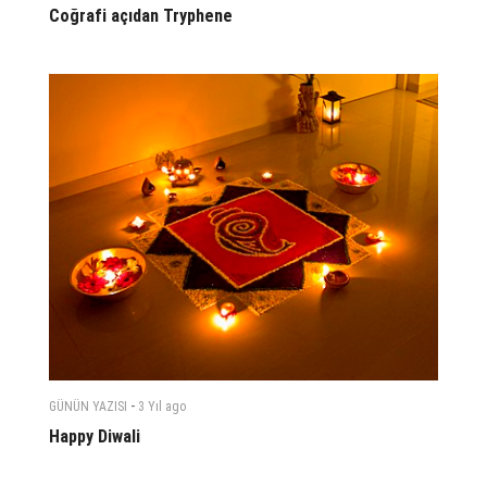
Coğrafi açıdan Tryphene
-
GÜNÜN YAZISI
3 Yıl
ago
Happy Diwali