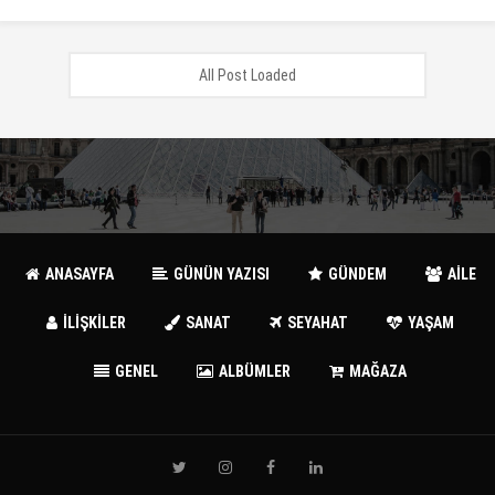
All Post Loaded
ANASAYFA
GÜNÜN YAZISI
GÜNDEM
AİLE
İLİŞKİLER
SANAT
SEYAHAT
YAŞAM
GENEL
ALBÜMLER
MAĞAZA