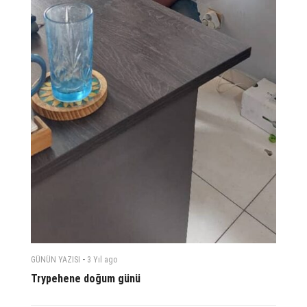
-
GÜNÜN YAZISI
3 Yıl
ago
Trypehene doğum günü