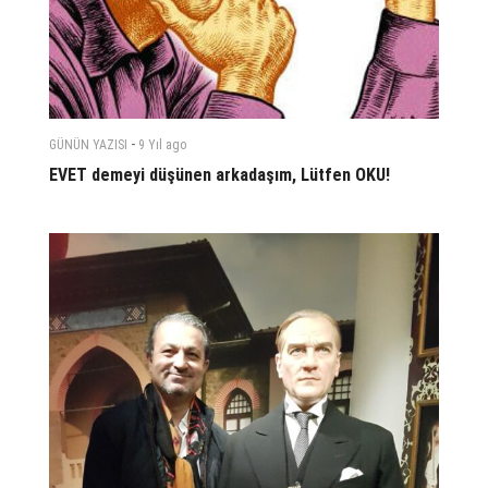
-
GÜNÜN YAZISI
9 Yıl
ago
EVET demeyi düşünen arkadaşım, Lütfen OKU!