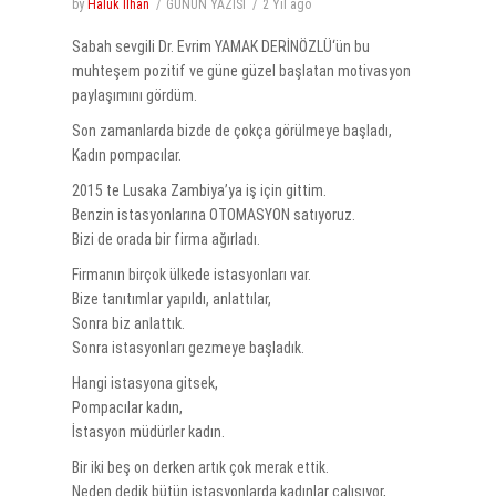
by
Haluk İlhan
GÜNÜN YAZISI
2 Yıl
ago
Sabah sevgili
Dr. Evrim YAMAK DERİNÖZLÜ
‘ün bu
muhteşem pozitif ve güne güzel başlatan motivasyon
paylaşımını gördüm.
Son zamanlarda bizde de çokça görülmeye başladı,
Kadın pompacılar.
2015 te Lusaka Zambiya’ya iş için gittim.
Benzin istasyonlarına OTOMASYON satıyoruz.
Bizi de orada bir firma ağırladı.
Firmanın birçok ülkede istasyonları var.
Bize tanıtımlar yapıldı, anlattılar,
Sonra biz anlattık.
Sonra istasyonları gezmeye başladık.
Hangi istasyona gitsek,
Pompacılar kadın,
İstasyon müdürler kadın.
Bir iki beş on derken artık çok merak ettik.
Neden dedik bütün istasyonlarda kadınlar çalışıyor,