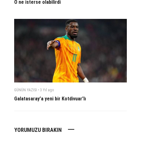
O ne isterse olabilirdi
-
GÜNÜN YAZISI
3 Yıl
ago
Galatasaray’a yeni bir Kotdivuar’lı
YORUMUZU BIRAKIN