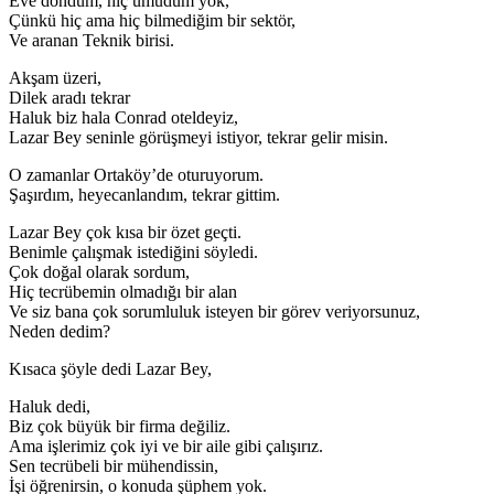
Eve döndüm, hiç umudum yok,
Çünkü hiç ama hiç bilmediğim bir sektör,
Ve aranan Teknik birisi.
Akşam üzeri,
Dilek aradı tekrar
Haluk biz hala Conrad oteldeyiz,
Lazar Bey seninle görüşmeyi istiyor, tekrar gelir misin.
O zamanlar Ortaköy’de oturuyorum.
Şaşırdım, heyecanlandım, tekrar gittim.
Lazar Bey çok kısa bir özet geçti.
Benimle çalışmak istediğini söyledi.
Çok doğal olarak sordum,
Hiç tecrübemin olmadığı bir alan
Ve siz bana çok sorumluluk isteyen bir görev veriyorsunuz,
Neden dedim?
Kısaca şöyle dedi Lazar Bey,
Haluk dedi,
Biz çok büyük bir firma değiliz.
Ama işlerimiz çok iyi ve bir aile gibi çalışırız.
Sen tecrübeli bir mühendissin,
İşi öğrenirsin, o konuda şüphem yok.