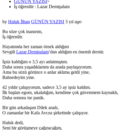
GÜNÜN YAZISI
>
İş öğrenilir : Lazar Demişulam
by
Haluk İlhan
GÜNÜN YAZISI
3 yıl
ago
Bu söze çok inanırım,
İş öğrenilir.
Hayatımda her zaman örnek aldığım
Sevgili
Lazar Demisulam
‘dan aldığım en önemli derstir.
İşsiz kaldığım o 3,5 ayı anlatmıştım.
Daha sonra yaşadıklarımı da arada paylaşıyorum.
Ama bu sözü görünce o anlar aklıma geldi yine,
Bahsedeyim yine.
42 yıldır çalışıyorum, sadece 3,5 ay işsiz kaldım.
İlk başları egom, ukalalığım, kendime çok güvenmem kaynaklı,
Daha sonrası ise panik.
Bir gün arkadaşım Dilek aradı,
O zamanlar bir Kafa Avcısı şirketinde çalışıyor.
Haluk dedi,
Seni bir görüşmeye çağıracağım,