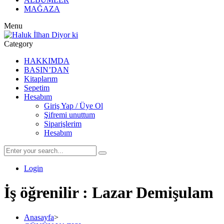
MAĞAZA
Menu
Category
HAKKIMDA
BASIN’DAN
Kitaplarım
Sepetim
Hesabım
Giriş Yap / Üye Ol
Şifremi unuttum
Siparişlerim
Hesabım
Login
İş öğrenilir : Lazar Demişulam
Anasayfa
>