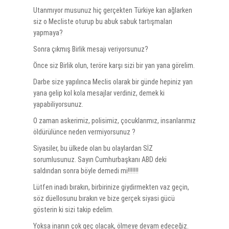
Utanmıyor musunuz hiç gerçekten Türkiye kan ağlarken
siz o Mecliste oturup bu abuk sabuk tartışmaları
yapmaya?
Sonra çıkmış Birlik mesajı veriyorsunuz?
Önce siz Birlik olun, teröre karşı sizi bir yan yana görelim.
Darbe size yapılınca Meclis olarak bir günde hepiniz yan
yana gelip kol kola mesajlar verdiniz, demek ki
yapabiliyorsunuz.
O zaman askerimiz, polisimiz, çocuklarımız, insanlarımız
öldürülünce neden vermiyorsunuz ?
Siyasiler, bu ülkede olan bu olaylardan SİZ
sorumlusunuz. Sayın Cumhurbaşkanı ABD deki
saldırıdan sonra böyle demedi mi!!!!!!!
Lütfen inadı bırakın, birbirinize giydirmekten vaz geçin,
söz düellosunu bırakın ve bize gerçek siyasi gücü
gösterin ki sizi takip edelim.
Yoksa inanın çok geç olacak, ölmeye devam edeceğiz.