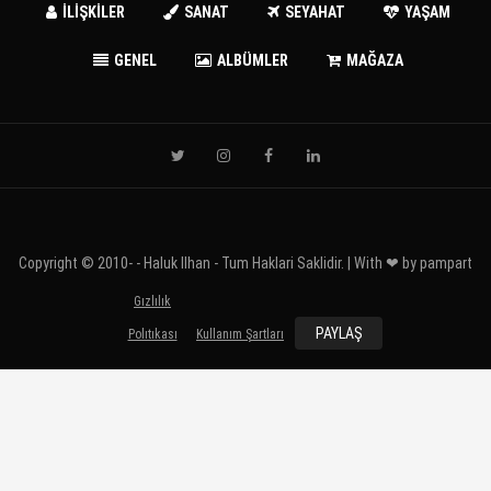
İLİŞKİLER
SANAT
SEYAHAT
YAŞAM
GENEL
ALBÜMLER
MAĞAZA
Copyright © 2010-
- Haluk Ilhan - Tum Haklari Saklidir. | With ❤ by
pampart
Gızlılık
PAYLAŞ
Polıtıkası
Kullanım Şartları