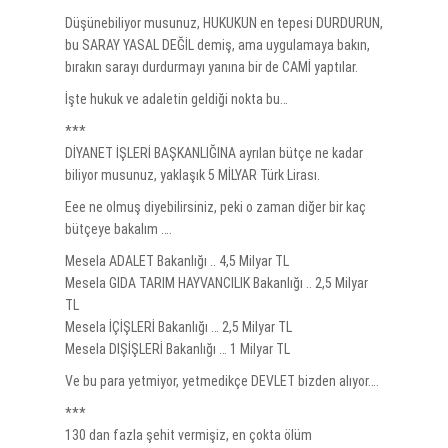
Düşünebiliyor musunuz, HUKUKUN en tepesi DURDURUN,
bu SARAY YASAL DEĞİL demiş, ama uygulamaya bakın,
bırakın sarayı durdurmayı yanına bir de CAMİ yaptılar.
İşte hukuk ve adaletin geldiği nokta bu…
***
DİYANET İŞLERİ BAŞKANLIĞINA ayrılan bütçe ne kadar
biliyor musunuz, yaklaşık 5 MİLYAR Türk Lirası.
Eee ne olmuş diyebilirsiniz, peki o zaman diğer bir kaç
bütçeye bakalım ….
Mesela ADALET Bakanlığı .. 4,5 Milyar TL
Mesela GIDA TARIM HAYVANCILIK Bakanlığı .. 2,5 Milyar
TL
Mesela İÇİŞLERİ Bakanlığı … 2,5 Milyar TL
Mesela DIŞİŞLERİ Bakanlığı … 1 Milyar TL
Ve bu para yetmiyor, yetmedikçe DEVLET bizden alıyor….
***
130 dan fazla şehit vermişiz, en çokta ölüm