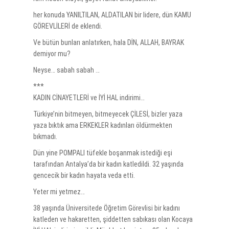
her konuda YANILTILAN, ALDATILAN bir lidere, dün KAMU
GÖREVLİLERİ de eklendi.
Ve bütün bunları anlatırken, hala DİN, ALLAH, BAYRAK
demiyor mu?
Neyse… sabah sabah …
***
KADIN CİNAYETLERİ ve İYİ HAL indirimi…
Türkiye’nin bitmeyen, bitmeyecek ÇİLESİ, bizler yaza
yaza bıktık ama ERKEKLER kadınları öldürmekten
bıkmadı.
Dün yine POMPALI tüfekle boşanmak istediği eşi
tarafından Antalya’da bir kadın katledildi. 32 yaşında
gencecik bir kadın hayata veda etti.
Yeter mi yetmez…
38 yaşında Üniversitede Öğretim Görevlisi bir kadını
katleden ve hakaretten, şiddetten sabıkası olan Kocaya