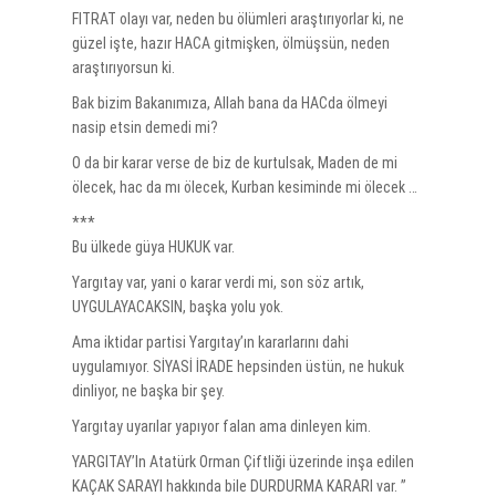
FITRAT olayı var, neden bu ölümleri araştırıyorlar ki, ne
güzel işte, hazır HACA gitmişken, ölmüşsün, neden
araştırıyorsun ki.
Bak bizim Bakanımıza, Allah bana da HACda ölmeyi
nasip etsin demedi mi?
O da bir karar verse de biz de kurtulsak, Maden de mi
ölecek, hac da mı ölecek, Kurban kesiminde mi ölecek …
***
Bu ülkede güya HUKUK var.
Yargıtay var, yani o karar verdi mi, son söz artık,
UYGULAYACAKSIN, başka yolu yok.
Ama iktidar partisi Yargıtay’ın kararlarını dahi
uygulamıyor. SİYASİ İRADE hepsinden üstün, ne hukuk
dinliyor, ne başka bir şey.
Yargıtay uyarılar yapıyor falan ama dinleyen kim.
YARGITAY’In Atatürk Orman Çiftliği üzerinde inşa edilen
KAÇAK SARAYI hakkında bile DURDURMA KARARI var. ”