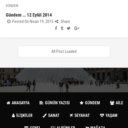
GÜNDEM
Gündem … 12 Eylül 2014
Posted On Nisan 19, 2015
Share
All Post Loaded
ANASAYFA
GÜNÜN YAZISI
GÜNDEM
AİLE
İLİŞKİLER
SANAT
SEYAHAT
YAŞAM
GENEL
ALBÜMLER
MAĞAZA