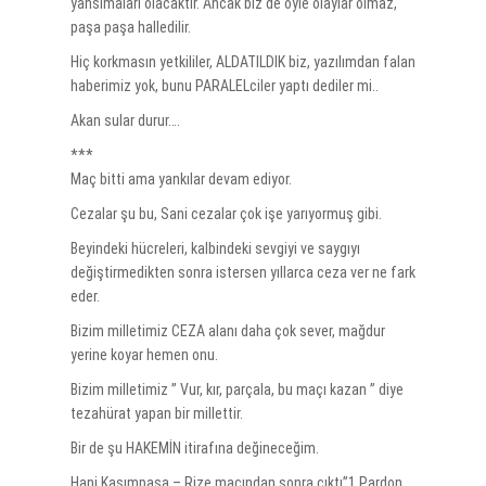
yansımaları olacaktır. Ancak biz de öyle olaylar olmaz,
paşa paşa halledilir.
Hiç korkmasın yetkililer, ALDATILDIK biz, yazılımdan falan
haberimiz yok, bunu PARALELciler yaptı dediler mi..
Akan sular durur….
***
Maç bitti ama yankılar devam ediyor.
Cezalar şu bu, Sani cezalar çok işe yarıyormuş gibi.
Beyindeki hücreleri, kalbindeki sevgiyi ve saygıyı
değiştirmedikten sonra istersen yıllarca ceza ver ne fark
eder.
Bizim milletimiz CEZA alanı daha çok sever, mağdur
yerine koyar hemen onu.
Bizim milletimiz ” Vur, kır, parçala, bu maçı kazan ” diye
tezahürat yapan bir millettir.
Bir de şu HAKEMİN itirafına değineceğim.
Hani Kasımpaşa – Rize maçından sonra çıktı”1 Pardon,