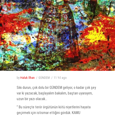
by
Haluk İlhan
GÜNDEM
11 Yıl
ago
Sıkı durun, çok dolu bir GÜNDEM geliyor, o kadar çok şey
var ki yazacak, başlayalım bakalım, baştan uyarayım,
uzun bir yazı olacak…
” Bu süreçte terör örgütünün kötü niyetlerini hayata
geçirmek için istismar ettiğini gördük. KAMU