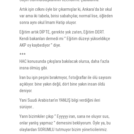
Artık işin cılkını öyle bir çıkarmışlar ki, Ankara’da bir okul
var ama iki tabela, birisi sabahçılar, normal lise, öğleden
sonra aynı okul İmam Hatip oluyor.
Eğitim artık DİPTE, gerekte yok zaten, Eğitim DERT.
Kendi bakanları demedi mi ” Eğitim düzeyi yükseldikçe
AKP oy kaybediyor ” diye.
***
HAC konusunda çıkışlara bakılacak olursa, daha fazla
insna ölmüş gibi.
İran bu işin peşini bırakmıyor, fotoğraflar ile ölü sayısını
açıklıyor. bine yakın değil, dört bine yakın insan öldü
deniyor.
Yani Suudi Arabistan’ın YANLIŞ bilgi verdiğini ileri
sürüyor…
Yarın bizimkiler çıkıp ” Eyyyyy iran, sana ne oluyor sus,
onlar yanlış yapmaz ” demesini bekliyorum. Öyle ya, bu
olaylardan SORUMLU tutmuyor bizim yöneticilerimiz.