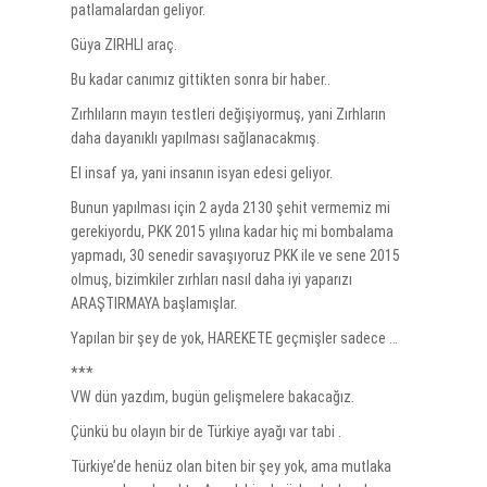
patlamalardan geliyor.
Güya ZIRHLI araç.
Bu kadar canımız gittikten sonra bir haber..
Zırhlıların mayın testleri değişiyormuş, yani Zırhların
daha dayanıklı yapılması sağlanacakmış.
El insaf ya, yani insanın isyan edesi geliyor.
Bunun yapılması için 2 ayda 2130 şehit vermemiz mi
gerekiyordu, PKK 2015 yılına kadar hiç mi bombalama
yapmadı, 30 senedir savaşıyoruz PKK ile ve sene 2015
olmuş, bizimkiler zırhları nasıl daha iyi yaparızı
ARAŞTIRMAYA başlamışlar.
Yapılan bir şey de yok, HAREKETE geçmişler sadece …
***
VW dün yazdım, bugün gelişmelere bakacağız.
Çünkü bu olayın bir de Türkiye ayağı var tabi .
Türkiye’de henüz olan biten bir şey yok, ama mutlaka