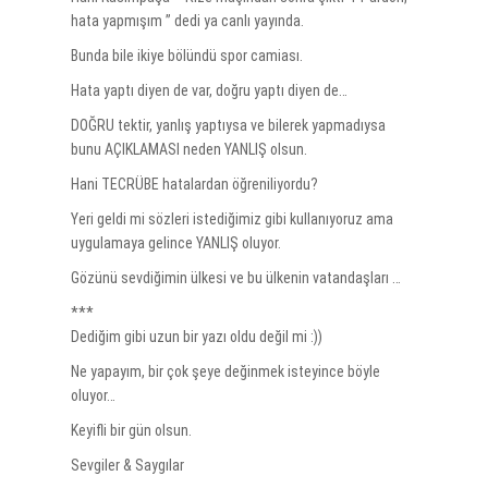
hata yapmışım ” dedi ya canlı yayında.
Bunda bile ikiye bölündü spor camiası.
Hata yaptı diyen de var, doğru yaptı diyen de…
DOĞRU tektir, yanlış yaptıysa ve bilerek yapmadıysa
bunu AÇIKLAMASI neden YANLIŞ olsun.
Hani TECRÜBE hatalardan öğreniliyordu?
Yeri geldi mi sözleri istediğimiz gibi kullanıyoruz ama
uygulamaya gelince YANLIŞ oluyor.
Gözünü sevdiğimin ülkesi ve bu ülkenin vatandaşları …
***
Dediğim gibi uzun bir yazı oldu değil mi :))
Ne yapayım, bir çok şeye değinmek isteyince böyle
oluyor…
Keyifli bir gün olsun.
Sevgiler & Saygılar