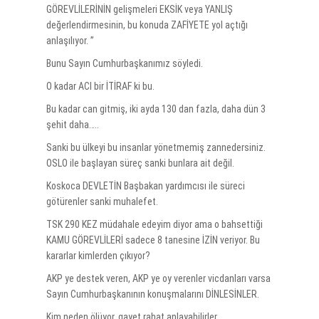
GÖREVLİLERİNİN gelişmeleri EKSİK veya YANLIŞ
değerlendirmesinin, bu konuda ZAFİYETE yol açtığı
anlaşılıyor. ”
Bunu Sayın Cumhurbaşkanımız söyledi.
O kadar ACI bir İTİRAF ki bu.
Bu kadar can gitmiş, iki ayda 130 dan fazla, daha dün 3
şehit daha…..
Sanki bu ülkeyi bu insanlar yönetmemiş zannedersiniz.
OSLO ile başlayan süreç sanki bunlara ait değil.
Koskoca DEVLETİN Başbakan yardımcısı ile süreci
götürenler sanki muhalefet.
TSK 290 KEZ müdahale edeyim diyor ama o bahsettiği
KAMU GÖREVLİLERİ sadece 8 tanesine İZİN veriyor. Bu
kararlar kimlerden çıkıyor?
AKP ye destek veren, AKP ye oy verenler vicdanları varsa
Sayın Cumhurbaşkanının konuşmalarını DİNLESİNLER.
Kim neden ölüyor, gayet rahat anlayabilirler.