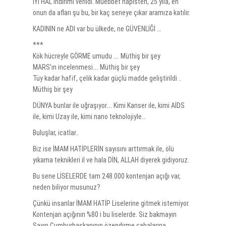
İYİ HAL indirimi verildi. Müebbet hapisten, 25 yıla, eh
onun da afları şu bu, bir kaç seneye çıkar aramıza katılır.
KADININ ne ADI var bu ülkede, ne GÜVENLİĞİ …
***
Kök hücreyle GÖRME umudu …. Müthiş bir şey
MARS’ın incelenmesi…. Müthiş bir şey
Tüy kadar hafif, çelik kadar güçlü madde geliştirildi ..
Müthiş bir şey
DÜNYA bunlar ile uğraşıyor…. Kimi Kanser ile, kimi AİDS
ile, kimi Uzay ile, kimi nano teknolojiyle…
Buluşlar, icatlar..
Biz ise İMAM HATİPLERİN sayısını arttırmak ile, ölü
yıkama teknikleri il ve hala DİN, ALLAH diyerek gidiyoruz.
Bu sene LİSELERDE tam 248.000 kontenjan açığı var,
neden biliyor musunuz?
Çünkü insanlar İMAM HATİP Liselerine gitmek istemiyor.
Kontenjan açığının %80 i bu liselerde. Siz bakmayın
Sayın Cumhurbaşkanının özendirme çabalarına.