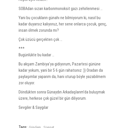
SOBAdan sızan karbonmonoksit gazı zehirlenmesi …
Yani bu çocukların günahı ne bilmiyorum ki, nasıl bu
kadar duyarsız kalıyoruz, her sene onlarca çocuk, genç,
insan ölmek zorunda mı?
Çok üzücü gerçekten çok …
***
Bugünlükte bu kadar …
Bu akşam Zambiya’ya gidiyorum, Pazartesi gününe
kadar yokum, yani bir 5 6 gün rahatsınız :)) Oradan da
paylaşımlar yaparım da, hani oturup böyle yazabilmem
zor oluyor.
Döndükten sonra Günaydın Arkadaşlarım’da buluşmak
üzere, herkese çok güzel bir gün diliyorum.
Sevgiler & Saygılar
Tags:
,
Gündem
Siyaset