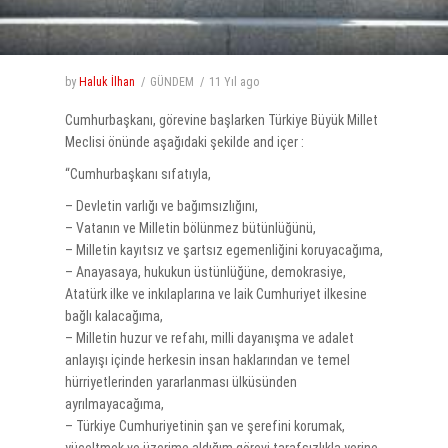
by
Haluk İlhan
GÜNDEM
11 Yıl
ago
Cumhurbaşkanı, görevine başlarken Türkiye Büyük Millet
Meclisi önünde aşağıdaki şekilde and içer :
“Cumhurbaşkanı sıfatıyla,
– Devletin varlığı ve bağımsızlığını,
– Vatanın ve Milletin bölünmez bütünlüğünü,
– Milletin kayıtsız ve şartsız egemenliğini koruyacağıma,
– Anayasaya, hukukun üstünlüğüne, demokrasiye,
Atatürk ilke ve inkılaplarına ve laik Cumhuriyet ilkesine
bağlı kalacağıma,
– Milletin huzur ve refahı, milli dayanışma ve adalet
anlayışı içinde herkesin insan haklarından ve temel
hürriyetlerinden yararlanması ülküsünden
ayrılmayacağıma,
– Türkiye Cumhuriyetinin şan ve şerefini korumak,