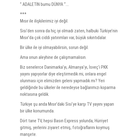
” ADALETİN bumu DÜNYA “….
***
Mısır ile ilişkilerimiz iyi değil.
Sisi’den sonra da hiç iyi olmadı zaten, halbuki Türkiye’nin
Mısır’da çok ciddi yatırımları var, büyük sıkıntıdalar.
Bir ülke ile iyi olmayabilirsin, sorun değil.
Ama onun aleyhine de çalışmamalısın.
Biz senelerce Danimarka’yı, Almanya’yı, İsveç’i PKK
yayını yapıyorlar diye eleştirmedik mi, onlara engel
olunması için elimizden geleni yapmadık mı? Yeri
geldiğinde bu ülkeler ile neredeyse bağlarımızı koparma
noktasına geldik.
Türkiye şu anda Mısır’daki Sisi’ye karşı TV yayını yapan
bir ülke konumunda.
Dört tane TV, hepsi Basın Express yolunda, Hürriyet
gitmiş, yerlerini ziyaret etmiş, fotoğraflarını koymuş
manşete.