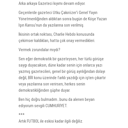
Arka arkaya Gazeteci kıyımı devam ediyor.
Geçenlerde gazeteci Utku Çakırözer’i Genel Yayın
Yönetmenliğinden aldıktan sonra bugün de Köşe Yazarı
Işın Kansu’nun da yazılarına son verilmiş.
İkisinin ortak noktası, Charlie Hebdo konusunda
çekimser kaldıkları, hatta çok onay vermedikleri.
Vermek zorundalar mıydı?
Sen eğer demokratik bir gazeteysen, her türlü görüşe
saygı duyacaksın, düne kadar senin için onlarca yazı
yazmış gazetecileri, genel bir görüş ayrılığından dolayı
değil, BİR konu üzerinde farklı yazdığı için işten çıkartır
veya yazılarına son verirsen, herkes senin
demokratikliğinden şüphe duyar.
Ben hiç doğru bulmadım…bunu da alenen beyan
ediyorum sevgili CUMHURİYET.
***
Artık FUTBOL ile eskisi kadar ilgili değiliz.