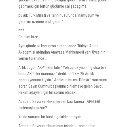
yüceltmek ve üzerime aldığım görevi tarafsızlıkla yerine
getirmek için bütün gücümle çalışacağıma
büyük Türk Milleti ve tarih huzurunda, namusum ve
şerefim üzerine and içerim.”
***
Gelelim bize…
Aynı günde iki konuşma birden, önce Türkiye Adalet
Akademisi ardından Anayasa Mahkemesi yeni üyesinin
yemin töreninde …
Artık bugün AKP’lilerin bile ” Yolsuzluk yapılmış olsa bile
buna AKP’liler inanmaz ” dedikleri 17 – 25 Aralık
operasyonuna ilişkin ” Adaletin bu mu Dünya ” sorusunu
soran Sayın Cumhurbaşkanını dinlemeye gelen Savcı,
Hakim adayları için bir sorum olacak…
Acaba o Savcı ve Hakimlerden kaç tanesi TAPELERİ
dinlemiştir sizce?
Ya da sorumu bir başka şekilde sorayım.
Acaba o Savcı ve Hakimlerin içinde o tapeleri hiç