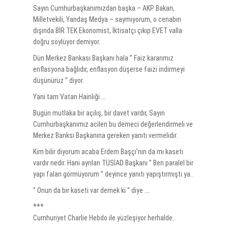
Sayın Cumhurbaşkanımızdan başka – AKP Bakan,
Milletvekili, Yandaş Medya – saymıyorum, o cenabın
dışında BİR TEK Ekonomist, İktisatçı çıkıp EVET valla
doğru söylüyor demiyor.
Dün Merkez Bankası Başkanı hala ” Faiz kararımız
enflasyona bağlıdır, enflasyon düşerse faizi indirmeyi
düşünürüz ” diyor.
Yani tam Vatan Hainliği….
Bugün mutlaka bir açılış, bir davet vardır, Sayın
Cumhurbaşkanımız acilen bu demeci değerlendirmeli ve
Merkez Banksı Başkanına gereken yanıtı vermelidir.
Kim bilir diyorum acaba Erdem Başçı’nın da mı kaseti
vardır nedir. Hani ayrılan TÜSİAD Başkanı ” Ben paralel bir
yapı falan görmüyorum ” deyince yanıtı yapıştırmıştı ya..
” Onun da bir kaseti var demek ki ” diye ….
***
Cumhuriyet Charlie Hebdo ile yüzleşiyor herhalde..