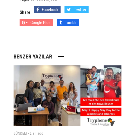
Facebook
Twitter
Share
Google Plus
Tumblr
BENZER YAZILAR
-
GÜNDEM
2 Yıl
ago