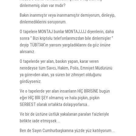
dinlememiş olan var mıdır?
Bakın inanmıştır veya inanmamıştır demiyorum, dinleyip,
dinlemediklerini soruyorum.
O tapelere MONTAJ bunlar MONTAJJJJ diyenlerin, daha
sonra ” Bizi kriptolu telefonlarımızdan bile dinlemişler ”
deyip TÜBİTAK’ın yarısını yargıladıklarını da göz önüne
alırsanız.
O tapelerde yer alan, baskın yapan, karar veren
neredeyse tüm Savcı, Hakim, Polis, Emniyet Müdürünü
ya görevden alan, ya süren bir zihniyet olduğunu
gördüyseniz.
Ve o tapelerde yer alan insanların HİÇ BİRİSİNE bugün
eğer HİÇ BİR ŞEY olmamış ve hala pişkin, pişkin
SERBEST olarak ortalıkta dolaşıyorlarsa..
Ve bir de üstüne üstlük yakalanan paraları faizleriyle
birlikte iade etmişsek …
Ben de Sayın Cumhurbaşkanına yüzde yüz katılıyorum …