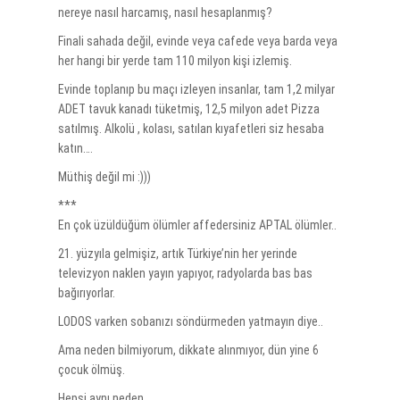
nereye nasıl harcamış, nasıl hesaplanmış?
Finali sahada değil, evinde veya cafede veya barda veya
her hangi bir yerde tam 110 milyon kişi izlemiş.
Evinde toplanıp bu maçı izleyen insanlar, tam 1,2 milyar
ADET tavuk kanadı tüketmiş, 12,5 milyon adet Pizza
satılmış. Alkolü , kolası, satılan kıyafetleri siz hesaba
katın….
Müthiş değil mi :)))
***
En çok üzüldüğüm ölümler affedersiniz APTAL ölümler..
21. yüzyıla gelmişiz, artık Türkiye’nin her yerinde
televizyon naklen yayın yapıyor, radyolarda bas bas
bağırıyorlar.
LODOS varken sobanızı söndürmeden yatmayın diye..
Ama neden bilmiyorum, dikkate alınmıyor, dün yine 6
çocuk ölmüş.
Hepsi aynı neden..