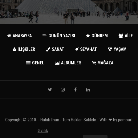
ANASAYFA
GÜNÜN YAZISI
GÜNDEM
AİLE
İLİŞKİLER
SANAT
SEYAHAT
YAŞAM
GENEL
ALBÜMLER
MAĞAZA
Copyright © 2010-
- Haluk Ilhan - Tum Haklari Saklidir. | With ❤ by
pampart
Gızlılık