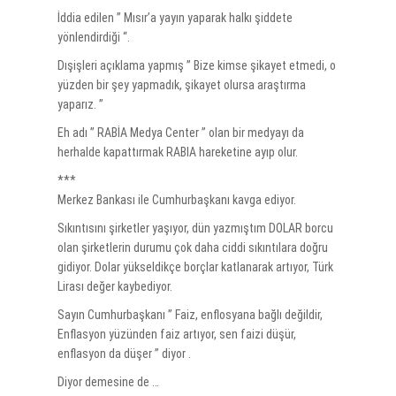
İddia edilen ” Mısır’a yayın yaparak halkı şiddete
yönlendirdiği “.
Dışişleri açıklama yapmış ” Bize kimse şikayet etmedi, o
yüzden bir şey yapmadık, şikayet olursa araştırma
yaparız. ”
Eh adı ” RABİA Medya Center ” olan bir medyayı da
herhalde kapattırmak RABIA hareketine ayıp olur.
***
Merkez Bankası ile Cumhurbaşkanı kavga ediyor.
Sıkıntısını şirketler yaşıyor, dün yazmıştım DOLAR borcu
olan şirketlerin durumu çok daha ciddi sıkıntılara doğru
gidiyor. Dolar yükseldikçe borçlar katlanarak artıyor, Türk
Lirası değer kaybediyor.
Sayın Cumhurbaşkanı ” Faiz, enflosyana bağlı değildir,
Enflasyon yüzünden faiz artıyor, sen faizi düşür,
enflasyon da düşer ” diyor .
Diyor demesine de …