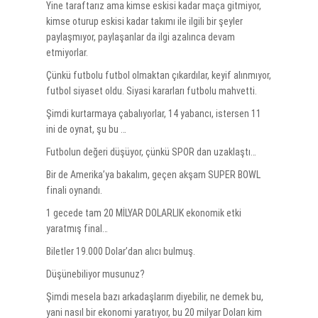
Yine taraftarız ama kimse eskisi kadar maça gitmiyor,
kimse oturup eskisi kadar takımı ile ilgili bir şeyler
paylaşmıyor, paylaşanlar da ilgi azalınca devam
etmiyorlar.
Çünkü futbolu futbol olmaktan çıkardılar, keyif alınmıyor,
futbol siyaset oldu. Siyasi kararları futbolu mahvetti.
Şimdi kurtarmaya çabalıyorlar, 14 yabancı, istersen 11
ini de oynat, şu bu …
Futbolun değeri düşüyor, çünkü SPOR dan uzaklaştı…
Bir de Amerika’ya bakalım, geçen akşam SUPER BOWL
finali oynandı.
1 gecede tam 20 MİLYAR DOLARLIK ekonomik etki
yaratmış final…
Biletler 19.000 Dolar’dan alıcı bulmuş.
Düşünebiliyor musunuz?
Şimdi mesela bazı arkadaşlarım diyebilir, ne demek bu,
yani nasıl bir ekonomi yaratıyor, bu 20 milyar Doları kim