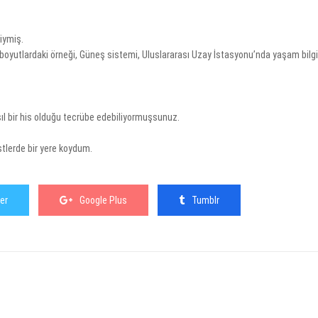
iymiş.
boyutlardaki örneği, Güneş sistemi, Uluslararası Uzay İstasyonu’nda yaşam bilgi
sıl bir his olduğu tecrübe edebiliyormuşsunuz.
tlerde bir yere koydum.
er
Google Plus
Tumblr