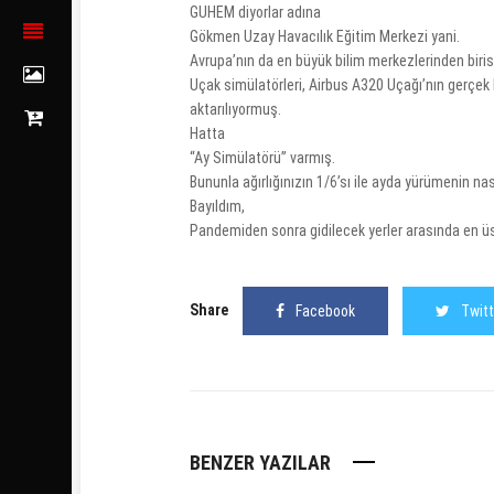
GUHEM diyorlar adına
Gökmen Uzay Havacılık Eğitim Merkezi yani.
Avrupa’nın da en büyük bilim merkezlerinden biris
Uçak simülatörleri, Airbus A320 Uçağı’nın gerçek 
aktarılıyormuş.
Hatta
“Ay Simülatörü” varmış.
Bununla ağırlığınızın 1/6’sı ile ayda yürümenin na
Bayıldım,
Pandemiden sonra gidilecek yerler arasında en üs
Share
Facebook
Twitt
BENZER YAZILAR