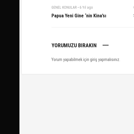
-
GENEL KONULAR
6 Yıl
ago
Papua Yeni Gine ‘nin Kina’sı
YORUMUZU BIRAKIN
Yorum yapabilmek için
giriş yapmalısınız
.