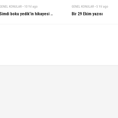
-
-
GENEL KONULAR
10 Yıl
ago
GENEL KONULAR
5 Yıl
ago
Simdi boku yedik’in hikayesi ..
Bir 29 Ekim yazısı