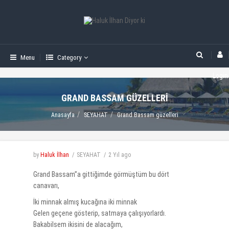
Menu
Category
Login
GRAND BASSAM GÜZELLERI
Anasayfa
SEYAHAT
Grand Bassam güzelleri
by
Haluk İlhan
SEYAHAT
2 Yıl
ago
Grand Bassam”a gittiğimde görmüştüm bu dört
canavarı,
İki minnak almış kucağına iki minnak
Gelen geçene gösterip, satmaya çalışıyorlardı.
Bakabilsem ikisini de alacağım,