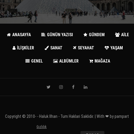
ANASAYFA
GÜNÜN YAZISI
GÜNDEM
AİLE
İLİŞKİLER
SANAT
SEYAHAT
YAŞAM
GENEL
ALBÜMLER
MAĞAZA
Copyright © 2010-
- Haluk Ilhan - Tum Haklari Saklidir. | With ❤ by
pampart
Gızlılık