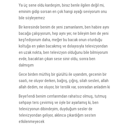
Ya üç sene oldu kardeşim, biraz benle ilgilen değil mi,
eminim gidip sorsan en çok hangi ayağı seviyorum onu
bile söyleyemez
Bir keresinde benim de yeni zamanlarım, ben habire aynı
bacağa çalışıyorum, hep aynı yer, ne bileyim ben de yeni
keşfediyorum daha, meğer bu bacak onun oturduğu
koltuğa en yakın bacakmış ve dolayısıyla televizyondan
en uzak nokta, ben televizyon olduğunu bile bilmiyorum
evde, bacaktan çıkan sese sinir oldu, sonra ben
dalmışım
Gece birden müthiş bir gürültü ile uyandım, gecenin bir
saati, ne oluyor derken, bağrış, çığrış, silah sesleri, allah
allah dedim, ne oluyor, bir terslik var, sonradan anladım ki
Beyefendi benim cırrrlarımdan rahatsız olmuş, tutmuş
sehpayı ters çevirmiş ve öyle bir ayarlamış ki, ben
televizyonun dibindeyim, duyduğum sesler de
televizyondan geliyor, aklınca çıkardığım sesten
etkilenmeyecek