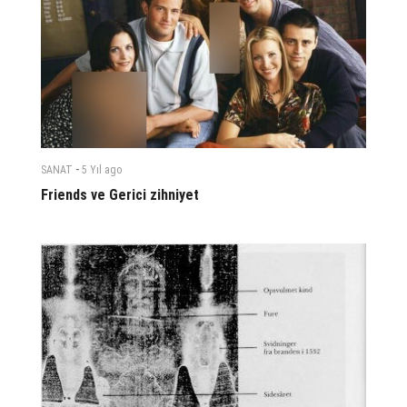
-
SANAT
5 Yıl
ago
Friends ve Gerici zihniyet