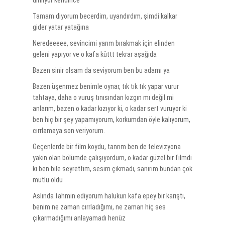
dinliyor kendince
Tamam diyorum becerdim, uyandırdım, şimdi kalkar
gider yatar yatağına
Neredeeeee, sevincimi yarım bırakmak için elinden
geleni yapıyor ve o kafa küttt tekrar aşağıda
Bazen sinir olsam da seviyorum ben bu adamı ya
Bazen üşenmez benimle oynar, tık tık tık yapar vurur
tahtaya, daha o vuruş tınısından kızgın mı değil mi
anlarım, bazen o kadar kızıyor ki, o kadar sert vuruyor ki
ben hiç bir şey yapamıyorum, korkumdan öyle kalıyorum,
cırrlamaya son veriyorum.
Geçenlerde bir film koydu, tanrım ben de televizyona
yakın olan bölümde çalışıyordum, o kadar güzel bir filmdi
ki ben bile seyrettim, sesim çıkmadı, sanırım bundan çok
mutlu oldu
Aslında tahmin ediyorum halukun kafa epey bir karıştı,
benim ne zaman cırrladığımı, ne zaman hiç ses
çıkarmadığımı anlayamadı henüz