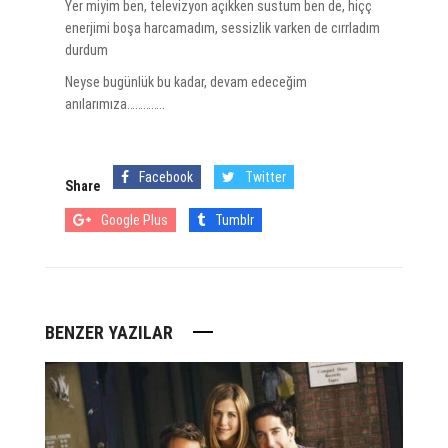
Yer miyim ben, televizyon açıkken sustum ben de, hiçç
enerjimi boşa harcamadım, sessizlik varken de cırrladım
durdum
Neyse bugünlük bu kadar, devam edeceğim
anılarımıza…………..
Facebook
Twitter
Share
Google Plus
Tumblr
BENZER YAZILAR