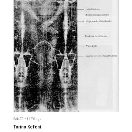
-
SANAT
11 Yıl
ago
Torino Kefeni