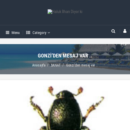
Menu
Category
Login
GONZI’DEN MESAJ VAR ..
Anasayfa
SANAT
Gonzi’den mesaj var ..