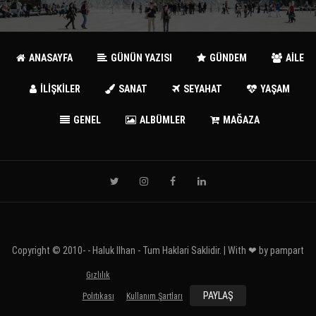
ANASAYFA
GÜNÜN YAZISI
GÜNDEM
AİLE
İLİŞKİLER
SANAT
SEYAHAT
YAŞAM
GENEL
ALBÜMLER
MAĞAZA
Copyright © 2010-
- Haluk Ilhan - Tum Haklari Saklidir. | With ❤ by
pampart
Gızlılık
PAYLAŞ
Polıtıkası
Kullanım Şartları