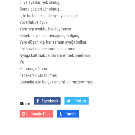
El ve ayakları yok olmuş,
Sonra gözleri kör olmuş…
İşte bu bebekler de öyle yapılmış ki
Yuvarlak ve oyuk,
Yani hep ayakta, hiç düşmüyor.
Bebek ile verilen mesajda çok ilginç..
Yere düşen kişi her zaman ayağa kalkar.
Talihsizlikler her zaman olur ama
Ayağa kalkmak ve devam etmek önemlidir.
Ve
Bir amaç uğruna
Fedakarlık yapabilmek..
Japonlar için bu çok önemli bir meziyetmiş…
Facebook
Twitter
Share
Google Plus
Tumblr