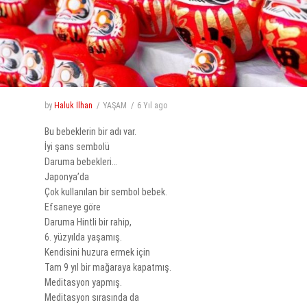
by
Haluk İlhan
YAŞAM
6 Yıl
ago
Bu bebeklerin bir adı var.
İyi şans sembolü
Daruma bebekleri…
Japonya’da
Çok kullanılan bir sembol bebek.
Efsaneye göre
Daruma Hintli bir rahip,
6. yüzyılda yaşamış.
Kendisini huzura ermek için
Tam 9 yıl bir mağaraya kapatmış.
Meditasyon yapmış.
Meditasyon sırasında da