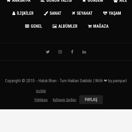
ANASAYFA
GÜNÜN YAZISI
GÜNDEM
AİLE
İLİŞKİLER
SANAT
SEYAHAT
YAŞAM
GENEL
ALBÜMLER
MAĞAZA
Copyright © 2010-
- Haluk Ilhan - Tum Haklari Saklidir. | With ❤ by
pampart
Gızlılık
PAYLAŞ
Polıtıkası
Kullanım Şartları