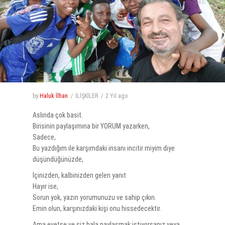
by
Haluk İlhan
İLİŞKİLER
2 Yıl
ago
Aslında çok basit.
Birisinin paylaşımına bir YORUM yazarken,
Sadece,
Bu yazdığım ile karşımdaki insanı incitir miyim diye
düşündüğünüzde,
İçinizden, kalbinizden gelen yanıt
Hayır ise,
Sorun yok, yazın yorumunuzu ve sahip çıkın.
Emin olun, karşınızdaki kişi onu hissedecektir.
Ama evetse ve siz hala paylaşmak istiyorsanız veya