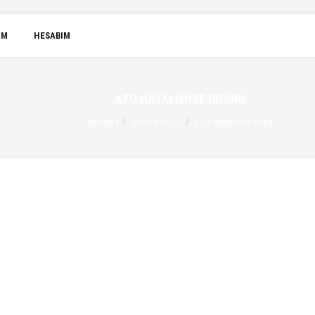
IM
HESABIM
ATO HAYALIMIZE DOĞRU
Anasayfa
GÜNÜN YAZISI
ATO hayalimize doğru