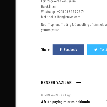
İlginizi çekerse konuşalım.
Haluk İlhan
Whatsapp : +225 05 84 39 26 74
Mail :
haluk.ilhan@ttcwa.com
Not :
Tryphene Trading & Consulting
ofisimizde ay
yaratmıyoruz.
Share
Facebook
Twitt
BENZER YAZILAR
-
GÜNÜN YAZISI
2 Yıl
ago
Afrika paylaşımlarım hakkında