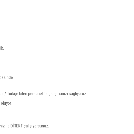
ik.
cesinde
ce / Türkçe bilen personel ile çalışmanızı sağlıyoruz.
 oluyor.
niz ile DİREKT çalışıyorsunuz.