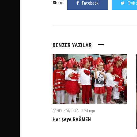
Share
Facebook
Twitt
BENZER YAZILAR
-
GENEL KONULAR
3 Yıl
ago
Her şeye RAĞMEN