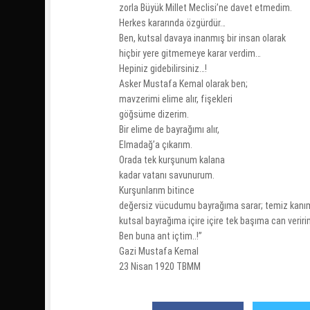
zorla Büyük Millet Meclisi’ne davet etmedim.
Herkes kararında özgürdür…
Ben, kutsal davaya inanmış bir insan olarak
hiçbir yere gitmemeye karar verdim…
Hepiniz gidebilirsiniz…!
Asker Mustafa Kemal olarak ben;
mavzerimi elime alır, fişekleri
göğsüme dizerim.
Bir elime de bayrağımı alır,
Elmadağ’a çıkarım.
Orada tek kurşunum kalana
kadar vatanı savunurum.
Kurşunlarım bitince
değersiz vücudumu bayrağıma sarar; temiz kanım
kutsal bayrağıma içire içire tek başıma can veriri
Ben buna ant içtim..!”
Gazi Mustafa Kemal
23 Nisan 1920 TBMM