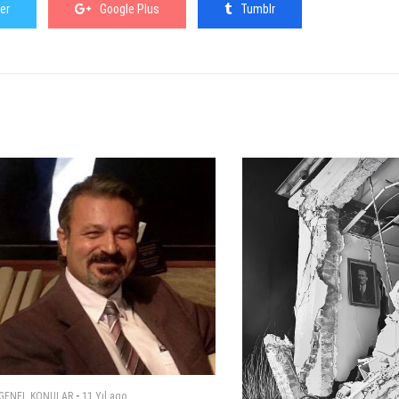
er
Google Plus
Tumblr
-
GENEL KONULAR
11 Yıl
ago