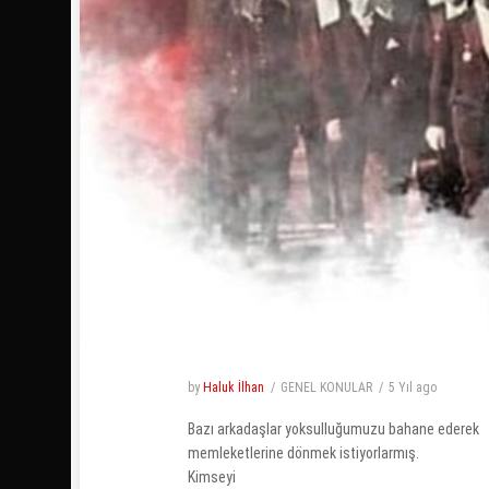
by
Haluk İlhan
GENEL KONULAR
5 Yıl
ago
Bazı arkadaşlar yoksulluğumuzu bahane ederek
memleketlerine dönmek istiyorlarmış.
Kimseyi