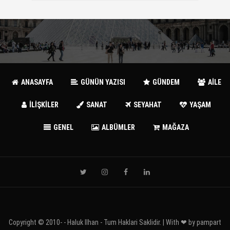
ANASAYFA
GÜNÜN YAZISI
GÜNDEM
AİLE
İLİŞKİLER
SANAT
SEYAHAT
YAŞAM
GENEL
ALBÜMLER
MAĞAZA
Copyright © 2010-
- Haluk Ilhan - Tum Haklari Saklidir. | With ❤ by
pampart