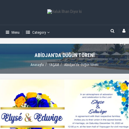
Menu
Category
Login
ABIDJAN’DA DÜĞÜN TÖRENI
Anasayfa
YAŞAM
Abidjan’da düğün töreni