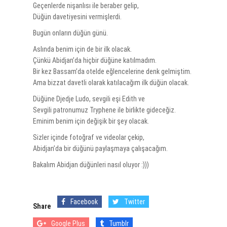
Geçenlerde nişanlısı ile beraber gelip,
Düğün davetiyesini vermişlerdi.
Bugün onların düğün günü.
Aslında benim için de bir ilk olacak.
Çünkü Abidjan’da hiçbir düğüne katılmadım.
Bir kez Bassam’da otelde eğlencelerine denk gelmiştim.
Ama bizzat davetli olarak katılacağım ilk düğün olacak.
Düğüne
Djedje Ludo
, sevgili eşi Edith ve
Sevgili patronumuz Tryphene ile birlikte gideceğiz.
Eminim benim için değişik bir şey olacak.
Sizler içinde fotoğraf ve videolar çekip,
Abidjan’da bir düğünü paylaşmaya çalışacağım.
Bakalım Abidjan düğünleri nasıl oluyor :)))
Facebook
Twitter
Share
Google Plus
Tumblr