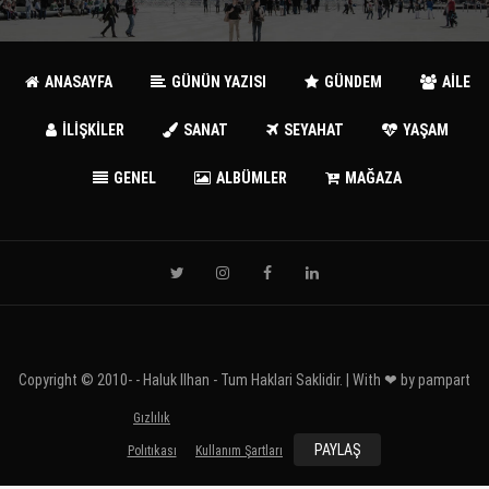
ANASAYFA
GÜNÜN YAZISI
GÜNDEM
AİLE
İLİŞKİLER
SANAT
SEYAHAT
YAŞAM
GENEL
ALBÜMLER
MAĞAZA
Copyright © 2010-
- Haluk Ilhan - Tum Haklari Saklidir. | With ❤ by
pampart
Gızlılık
PAYLAŞ
Polıtıkası
Kullanım Şartları