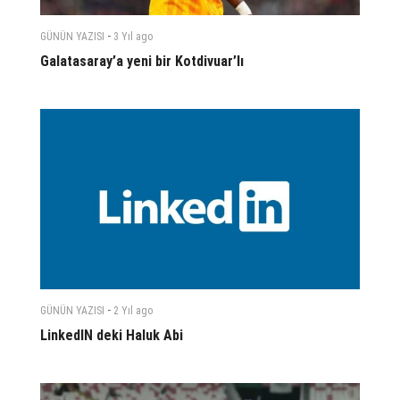
-
GÜNÜN YAZISI
3 Yıl
ago
Galatasaray’a yeni bir Kotdivuar’lı
-
GÜNÜN YAZISI
2 Yıl
ago
LinkedIN deki Haluk Abi