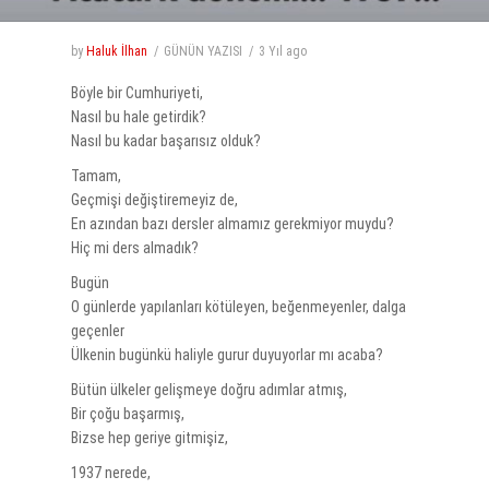
by
Haluk İlhan
GÜNÜN YAZISI
3 Yıl
ago
Böyle bir Cumhuriyeti,
Nasıl bu hale getirdik?
Nasıl bu kadar başarısız olduk?
Tamam,
Geçmişi değiştiremeyiz de,
En azından bazı dersler almamız gerekmiyor muydu?
Hiç mi ders almadık?
Bugün
O günlerde yapılanları kötüleyen, beğenmeyenler, dalga
geçenler
Ülkenin bugünkü haliyle gurur duyuyorlar mı acaba?
Bütün ülkeler gelişmeye doğru adımlar atmış,
Bir çoğu başarmış,
Bizse hep geriye gitmişiz,
1937 nerede,